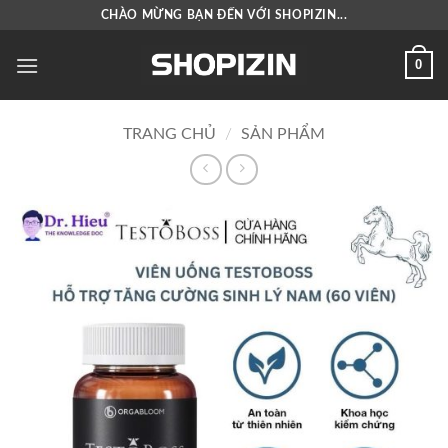
Bỏ
CHÀO MỪNG BẠN ĐẾN VỚI SHOPIZIN...
qua
nội
0
dung
TRANG CHỦ
/
SẢN PHẨM