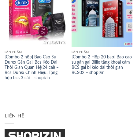
SẢN PHẨM
SẢN PHẨM
[Combo 2 hộp] Bao Cao Su
[Combo 2 Hộp 20 bao] Bao cao
Durex Gân Gai, Bcs Kéo Dài
su gân gai Biilie tăng khoái cảm
Thời Gian Quan Hệ(24 cái) –
BCS gai bi kéo dài thời gian
Bcs Durex Chính Hiệu. Tặng
BCS02 – shopizin
hộp bcs 3 cái – shopizin
LIÊN HỆ