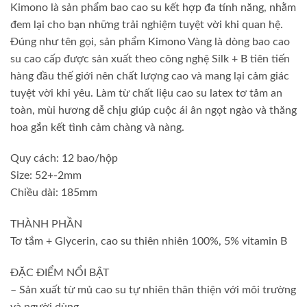
Kimono là sản phẩm bao cao su kết hợp đa tính năng, nhằm
đem lại cho bạn những trải nghiệm tuyệt vời khi quan hệ.
Đúng như tên gọi, sản phẩm Kimono Vàng là dòng bao cao
su cao cấp được sản xuất theo công nghệ Silk + B tiên tiến
hàng đầu thế giới nên chất lượng cao và mang lại cảm giác
tuyệt vời khi yêu. Làm từ chất liệu cao su latex tơ tåm an
toàn, mùi hương dễ chịu giúp cuộc ái ân ngọt ngào và thăng
hoa gắn kết tình cảm chàng và nàng.
Quy cách: 12 bao/hộp
Size: 52+-2mm
Chiều dài: 185mm
THÀNH PHẦN
Tơ tắm + Glycerin, cao su thiên nhiên 100%, 5% vitamin B
ĐẶC ĐIỂM NỔI BẬT
– Sản xuất từ mủ cao su tự nhiên thân thiện với môi trường
và người dùng.