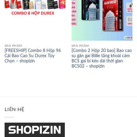
SẢN PHẨM
SẢN PHẨM
[FREESHIP] Combo 8 Hộp 96
[Combo 2 Hộp 20 bao] Bao cao
Cái Bao Cao Su Durex Tùy
su gân gai Biilie tăng khoái cảm
Chọn – shopizin
BCS gai bi kéo dài thời gian
BCS02 – shopizin
LIÊN HỆ