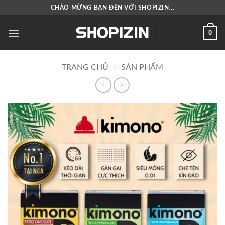
Bỏ
CHÀO MỪNG BẠN ĐẾN VỚI SHOPIZIN...
qua
nội
0
dung
TRANG CHỦ
/
SẢN PHẨM