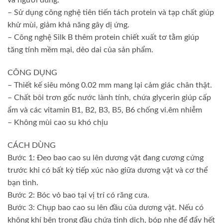
– Sử dụng công nghệ tiên tiến tách protein và tạp chất giúp
khử mùi, giảm khả năng gây dị ứng.
– Công nghệ Silk B thêm protein chiết xuất tơ tằm giúp
tăng tính mềm mại, dẻo dai của sản phẩm.
CÔNG DỤNG
– Thiết kế siêu mỏng 0.02 mm mang lại cảm giác chân thật.
– Chất bôi trơn gốc nước lành tính, chứa glycerin giúp cấp
ẩm và các vitamin B1, B2, B3, B5, B6 chống vi.êm nhiễm
– Không mùi cao su khó chịu
CÁCH DÙNG
Bước 1: Đeo bao cao su lên dương vật đang cương cứng
trước khi có bất kỳ tiếp xúc nào giữa dương vật và cơ thể
bạn tình.
Bước 2: Bóc vỏ bao tại vị trí có răng cưa.
Bước 3: Chụp bao cao su lên đầu của dương vật. Nếu có
không khí bên trong đầu chứa tinh dịch, bóp nhẹ để đẩy hết