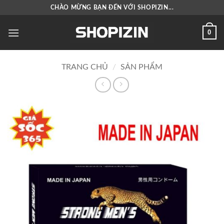
Bỏ
CHÀO MỪNG BẠN ĐẾN VỚI SHOPIZIN...
qua
nội
0
dung
TRANG CHỦ
/
SẢN PHẨM