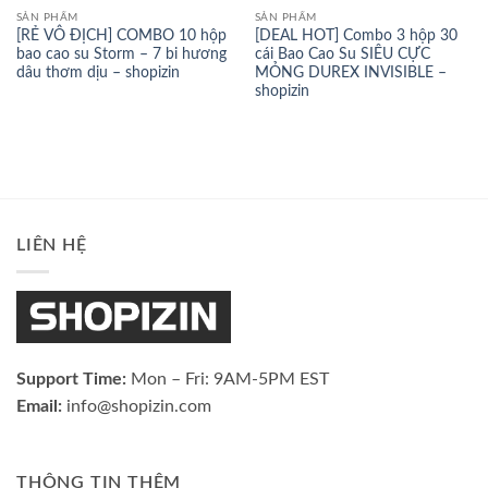
SẢN PHẨM
SẢN PHẨM
[RẺ VÔ ĐỊCH] COMBO 10 hộp
[DEAL HOT] Combo 3 hộp 30
bao cao su Storm – 7 bi hương
cái Bao Cao Su SIÊU CỰC
dâu thơm dịu – shopizin
MỎNG DUREX INVISIBLE –
shopizin
LIÊN HỆ
Support Time:
Mon – Fri: 9AM-5PM EST
Email:
info@shopizin.com
THÔNG TIN THÊM