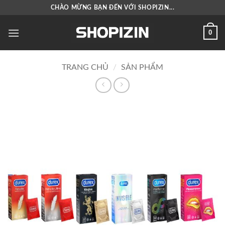
Bỏ
CHÀO MỪNG BẠN ĐẾN VỚI SHOPIZIN...
qua
nội
0
dung
TRANG CHỦ
/
SẢN PHẨM