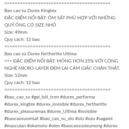
=========================================
Bao cao su Durex Kingtex
ĐẶC ĐIỂM NỔI BẬT: ÔM SÁT PHÙ HỢP VỚI NHỮNG
QUÝ ÔNG CÓ SIZE NHỎ
Size: 49mm
Quy cách: 12 bao
=========================================
Bao cao su Durex Fertherlite Ultima
==> ĐẶC ĐIỂM NỔI BẬT: MỎNG HƠN 25% VỚI CÔNG
NGHỆ MICRO-LAYER ĐEM LẠI CẢM GIÁC CHÂN THẬT.
Size: 52mm
Quy cách: 12 bao
=========================================
#bao_cao_su #gel_bôi_trơn #durex_performa
#durex_kingtex #durex_invisible #durex_fertherlite
#durex_pleasuremax #durex_Ultima #invisible
#baocaosuomsat #bao_cao_su_olo #olo #ozo #sagami
#masculan #okamoto #oleo #baocaosusieumong #durex