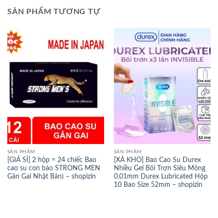
SẢN PHẨM TƯƠNG TỰ
SẢN PHẨM
SẢN PHẨM
[GIÁ SỈ] 2 hộp = 24 chiếc Bao
[XẢ KHO] Bao Cao Su Durex
cao su con báo STRONG MEN
Nhiều Gel Bôi Trơn Siêu Mỏng
Gân Gai Nhật Bản) – shopizin
0.01mm Durex Lubricated Hộp
10 Bao Size 52mm – shopizin