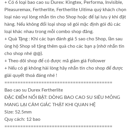
+ Có 6 loại bao cao su Durex: Kingtex, Performa, Invisible,
Pleasuremax, Fertherlite, Fertherlite Uitima quý khách chọn
loại nào vụi lòng nhắn tin cho Shop hoặc để lại lưu ý khi đặt
hàng. Nếu không đổi loại shop sẽ gói mặc định gói đủ các
loại khác nhau trong mỗi combo shop đăng.
+ Quà Tặng : Khi các bạn đánh giá 5 sao cho Shop, lần sau
ủng hộ Shop sẽ tặng thêm quà cho các bạn ạ (nhớ nhắn tin
cho shop nhé @@).
+ Theo dõi shop để có được mã giảm giá Follower
+ Nếu có gì không hài lòng hãy nhắn tin cho shop để được
giải quyết thoả đáng nhé !
=========================================
Bao cao su Durex Fertherlite
ĐẶC ĐIỂM NỔI BẬT: DÒNG BAO CAO SU SIÊU MỎNG
MANG LẠI CẢM GIÁC THẬT KHI QUAN HỆ
Size: 52.5mm
Quy cách: 12 bao
=========================================