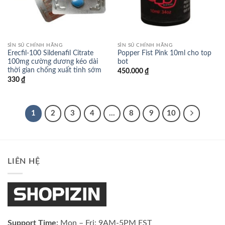
SÌN SÚ CHÍNH HÃNG
SÌN SÚ CHÍNH HÃNG
Erecfil-100 Sildenafil Citrate
Popper Fist Pink 10ml cho top
100mg cường dương kéo dài
bot
thời gian chống xuất tinh sớm
450.000
₫
330
₫
1
2
3
4
…
8
9
10
LIÊN HỆ
Support Time:
Mon – Fri: 9AM-5PM EST