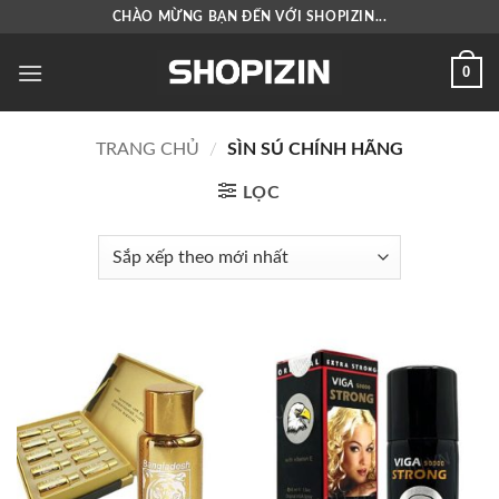
Bỏ
CHÀO MỪNG BẠN ĐẾN VỚI SHOPIZIN...
qua
nội
0
dung
TRANG CHỦ
/
SÌN SÚ CHÍNH HÃNG
LỌC