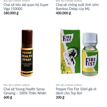
SÌN SÚ CHÍNH HÃNG
SÌN SÚ CHÍNH HÃNG
Chai xịt kéo dài quan hệ Super
Chai xịt chống xuất tinh sớm
Viga 150000
Bamboo Delay của Mỹ
580.000
₫
400.000
₫
SÌN SÚ CHÍNH HÃNG
SÌN SÚ CHÍNH HÃNG
Chai xịt Young Health Spray
Popper Fire Fist 10ml giá rẻ
Ginseng – 100% Thiên Nhiên
dành cho Top Bot
600
₫
200
₫