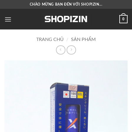
Bỏ
CHÀO MỪNG BẠN ĐẾN VỚI SHOPIZIN...
qua
nội
0
dung
TRANG CHỦ
/
SẢN PHẨM