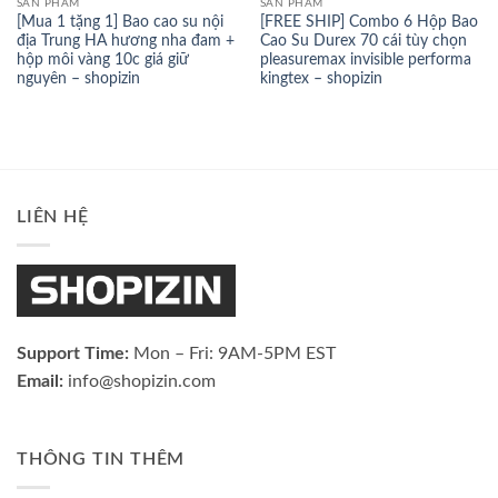
SẢN PHẨM
SẢN PHẨM
[Mua 1 tặng 1] Bao cao su nội
[FREE SHIP] Combo 6 Hộp Bao
địa Trung HA hương nha đam +
Cao Su Durex 70 cái tùy chọn
hộp môi vàng 10c giá giữ
pleasuremax invisible performa
nguyên – shopizin
kingtex – shopizin
LIÊN HỆ
Support Time:
Mon – Fri: 9AM-5PM EST
Email:
info@shopizin.com
THÔNG TIN THÊM