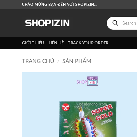
Bỏ
CHÀO MỪNG BẠN ĐẾN VỚI SHOPIZIN...
qua
nội
Tìm
kiếm
dung
sản
phẩm
GIỚI THIỆU
LIÊN HỆ
TRACK YOUR ORDER
TRANG CHỦ
/
SẢN PHẨM