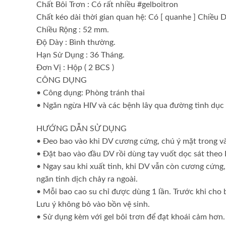
Chất Bôi Trơn : Có rất nhiều #gelboitron
Chất kéo dài thời gian quan hệ: Có [ quanhe ] Chiều D
Chiều Rộng : 52 mm.
Độ Dày : Bình thường.
Hạn Sử Dụng : 36 Tháng.
Đơn Vị : Hộp ( 2 BCS )
CÔNG DỤNG
• Công dụng: Phòng tránh thai
• Ngăn ngừa HIV và các bệnh lây qua đường tình dục
HƯỚNG DẪN SỬ DỤNG
• Đeo bao vào khi DV cương cứng, chú ý mặt trong và
• Đặt bao vào đầu DV rồi dùng tay vuốt dọc sát theo 
• Ngay sau khi xuất tinh, khi DV vẫn còn cương cứng,
ngăn tinh dịch chảy ra ngoài.
• Mỗi bao cao su chỉ được dùng 1 lần. Trước khi cho 
Lưu ý không bỏ vào bồn vệ sinh.
• Sử dụng kèm với gel bôi trơn để đạt khoái cảm hơn.