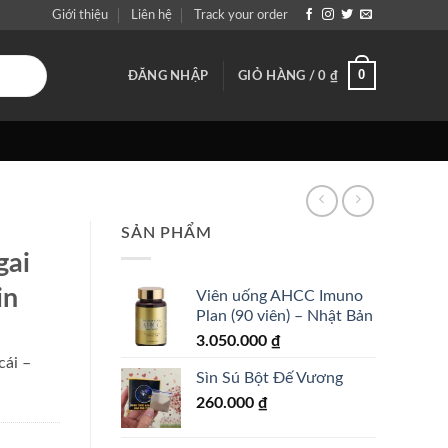
Giới thiệu
Liên hệ
Track your order
0
ĐĂNG NHẬP
GIỎ HÀNG /
0
₫
SẢN PHẨM
gai
in
Viên uống AHCC Imuno
Plan (90 viên) – Nhật Bản
3.050.000
₫
cái –
Sìn Sú Bột Đế Vương
260.000
₫