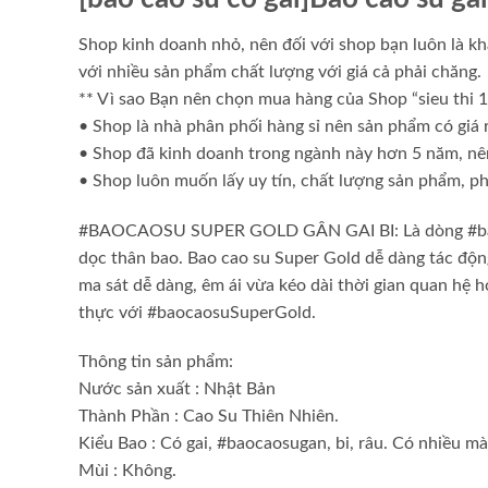
Shop kinh doanh nhỏ, nên đối với shop bạn luôn là kh
với nhiều sản phẩm chất lượng với giá cả phải chăng.
** Vì sao Bạn nên chọn mua hàng của Shop “sieu thi 
• Shop là nhà phân phối hàng sỉ nên sản phẩm có giá r
• Shop đã kinh doanh trong ngành này hơn 5 năm, nê
• Shop luôn muốn lấy uy tín, chất lượng sản phẩm, ph
#BAOCAOSU SUPER GOLD GÂN GAI BI: Là dòng #baocaos
dọc thân bao. Bao cao su Super Gold dễ dàng tác động
ma sát dễ dàng, êm ái vừa kéo dài thời gian quan hệ 
thực với #baocaosuSuperGold.
Thông tin sản phẩm:
Nước sản xuất : Nhật Bản
Thành Phần : Cao Su Thiên Nhiên.
Kiểu Bao : Có gai, #baocaosugan, bi, râu. Có nhiều mà
Mùi : Không.