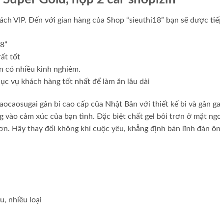
ách VIP. Đến với gian hàng của Shop “sieuthi18” bạn sẽ được ti
18”
ất tốt
n có nhiều kinh nghiêm.
ục vụ khách hàng tốt nhất để làm ăn lâu dài
ugai gân bi cao cấp của Nhật Bản với thiết kế bi và gân ga
 vào cảm xúc của bạn tình. Đặc biệt chất gel bôi trơn ở mặt ngo
hơn. Hãy thay đổi không khí cuộc yêu, khẳng định bản lĩnh đàn ô
u, nhiều loại