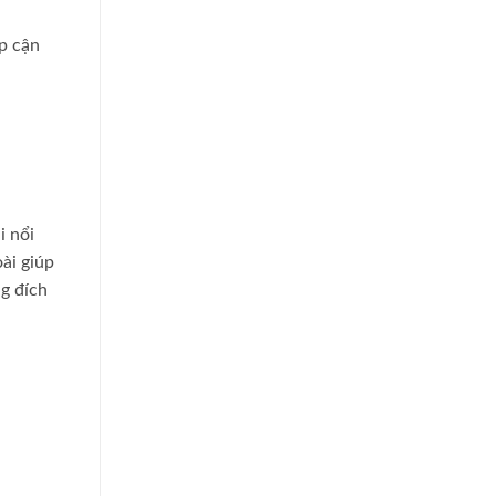
ếp cận
i nổi
ài giúp
ng đích