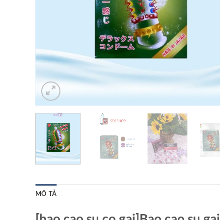
MÔ TẢ
[bao cao su co gai]Bao cao su ga