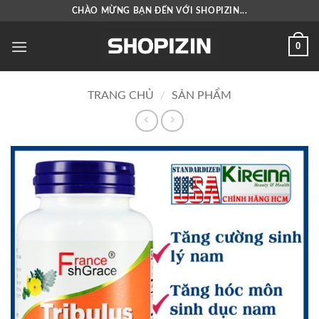
Bỏ
CHÀO MỪNG BẠN ĐẾN VỚI SHOPIZIN...
qua
nội
0
dung
TRANG CHỦ
/
SẢN PHẨM