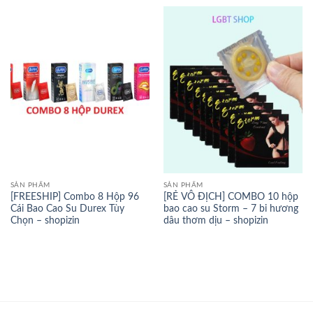
SẢN PHẨM
SẢN PHẨM
[FREESHIP] Combo 8 Hộp 96
[RẺ VÔ ĐỊCH] COMBO 10 hộp
Cái Bao Cao Su Durex Tùy
bao cao su Storm – 7 bi hương
Chọn – shopizin
dâu thơm dịu – shopizin