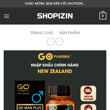
Bỏ
CHÀO MỪNG BẠN ĐẾN VỚI SHOPIZIN...
qua
nội
0
dung
TRANG CHỦ
/
SẢN PHẨM