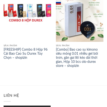
SẢN PHẨM
SẢN PHẨM
[FREESHIP] Combo 8 Hộp 96
[Combo] Bao cao su kimono
Cái Bao Cao Su Durex Tùy
siêu mỏng 0.01 nhiều gel bôi
Chọn – shopizin
trơn, gân gai liti kéo dài thời
gian, Hộp 10 bcs olo-durex
store – shopizin
LIÊN HỆ