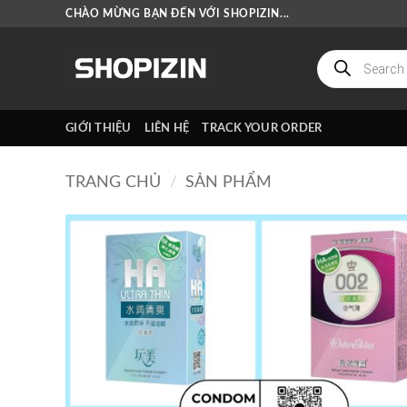
Bỏ
CHÀO MỪNG BẠN ĐẾN VỚI SHOPIZIN...
qua
nội
Tìm
kiếm
dung
sản
phẩm
GIỚI THIỆU
LIÊN HỆ
TRACK YOUR ORDER
TRANG CHỦ
/
SẢN PHẨM