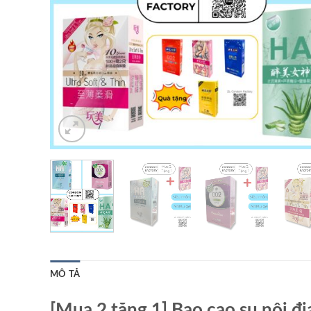
MÔ TẢ
[Mua 2 tặng 1] Bao cao su nội đ