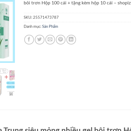
bôi trơn Hộp 100 cái + tặng kèm hộp 10 cái – shopiz
SKU:
25571473787
Danh mục:
Sản Phẩm
ịa Trung siêu mỏng nhiều gel bôi trơn 