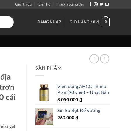
Giới thiệu
Liên hệ
Track your order
0
ĐĂNG NHẬP
GIỎ HÀNG /
0
₫
SẢN PHẨM
 địa
 trơn
Viên uống AHCC Imuno
Plan (90 viên) – Nhật Bản
0 cái
3.050.000
₫
Sìn Sú Bột Đế Vương
260.000
₫
hiều gel