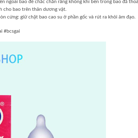
ên ngoài bao để chắc chắn rằng không khí bên trong bao đã thoá
h cho bao trên thân dương vật.
còn cứng: giữ chặt bao cao su ở phần gốc và rút ra khỏi âm đạo.
i #bcsgai