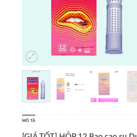
MÔ TẢ
[GIÁ TỐT] HỘP 12 Bao cao su Du