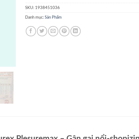
SKU:
1938451036
Danh mục:
Sản Phẩm
rex Plesuremax – Gân gai nổi-shopizi