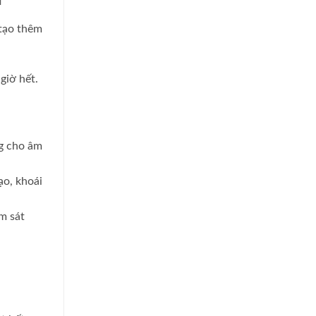
 tạo thêm
giờ hết.
ng cho âm
ạo, khoái
m sát