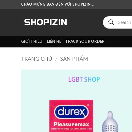
Bỏ
CHÀO MỪNG BẠN ĐẾN VỚI SHOPIZIN...
qua
nội
Tìm
kiếm
dung
sản
phẩm
GIỚI THIỆU
LIÊN HỆ
TRACK YOUR ORDER
TRANG CHỦ
/
SẢN PHẨM