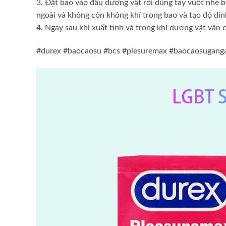
3. Đặt bao vào đầu dương vật rồi dùng tay vuốt nhẹ b
ngoài và không còn không khí trong bao và tạo độ dín
4. Ngay sau khi xuất tinh và trong khi dương vật vẫn 
#durex #baocaosu #bcs #plesuremax #baocaosuganga