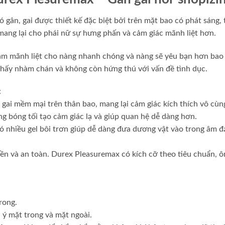
 gân, gai được thiết kế đặc biệt bởi trên mặt bao có phát sáng,
mang lại cho phái nữ sự hưng phấn và cảm giác mãnh liệt hơn.
ảm mãnh liệt cho nàng nhanh chóng và nàng sẽ yêu bạn hơn bao 
thấy nhàm chán và không còn hứng thú với vấn đề tình dục.
:
gai mềm mại trên thân bao, mang lại cảm giác kích thích vô cù
ng bóng tối tạo cảm giác lạ và giúp quan hệ dễ dàng hơn.
ó nhiều gel bôi trơn giúp dễ dàng đưa dương vật vào trong âm đ
ền và an toàn. Durex Pleasuremax có kích cỡ theo tiêu chuẩn, ô
rong.
 ý mặt trong và mặt ngoài.