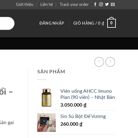
Giới thiệu
Liên hệ
Track your order
0
ĐĂNG NHẬP
GIỎ HÀNG /
0
₫
SẢN PHẨM
ổi –
Viên uống AHCC Imuno
Plan (90 viên) – Nhật Bản
3.050.000
₫
Sìn Sú Bột Đế Vương
ân gai
260.000
₫