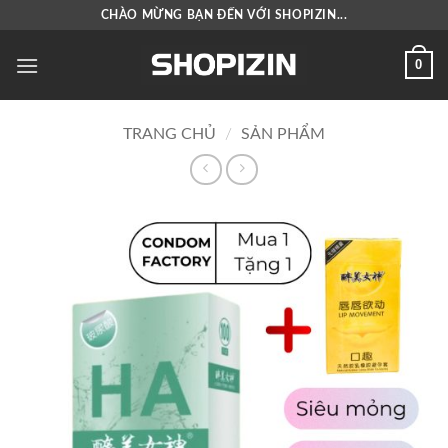
Bỏ
CHÀO MỪNG BẠN ĐẾN VỚI SHOPIZIN...
qua
nội
0
dung
TRANG CHỦ
/
SẢN PHẨM