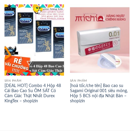
SẢN PHẨM
SẢN PHẨM
[DEAL HOT] Combo 4 Hộp 48
[hoả tốc/che tên] Bao cao su
Cái Bao Cao Su ÔM SÁT Có
Sagami Original 001 siêu mỏng,
Cảm Giác Thật Nhất Durex
Hộp 5 BCS nội địa Nhật Bản –
KingTex – shopizin
shopizin