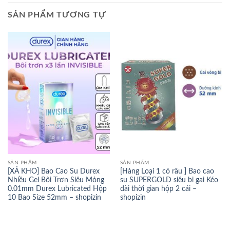
SẢN PHẨM TƯƠNG TỰ
SẢN PHẨM
SẢN PHẨM
[XẢ KHO] Bao Cao Su Durex
[Hàng Loại 1 có râu ] Bao cao
Nhiều Gel Bôi Trơn Siêu Mỏng
su SUPERGOLD siêu bi gai Kéo
0.01mm Durex Lubricated Hộp
dài thời gian hộp 2 cái –
10 Bao Size 52mm – shopizin
shopizin