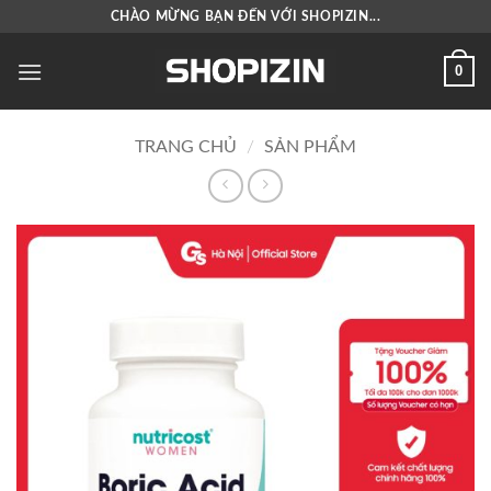
Bỏ
CHÀO MỪNG BẠN ĐẾN VỚI SHOPIZIN...
qua
nội
0
dung
TRANG CHỦ
/
SẢN PHẨM