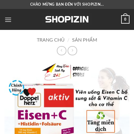
Bỏ
CHÀO MỪNG BẠN ĐẾN VỚI SHOPIZIN...
qua
nội
0
dung
TRANG CHỦ
/
SẢN PHẨM