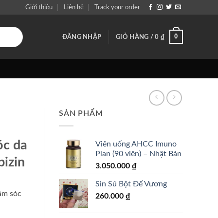
Giới thiệu
Liên hệ
Track your order
0
ĐĂNG NHẬP
GIỎ HÀNG /
0
₫
SẢN PHẨM
óc da
Viên uống AHCC Imuno
Plan (90 viên) – Nhật Bản
pizin
3.050.000
₫
Sìn Sú Bột Đế Vương
ăm sóc
260.000
₫