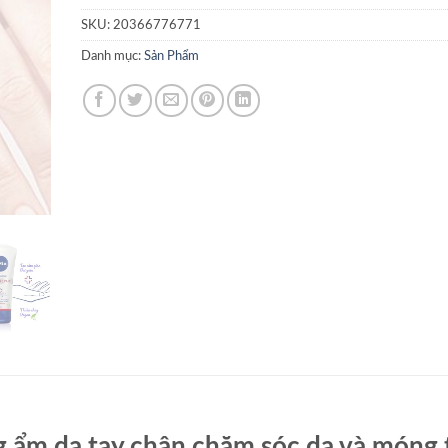
SKU:
20366776771
Danh mục:
Sản Phẩm
 ẩm da tay chân chăm sóc da và móng 