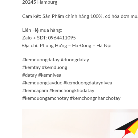
20245 Hamburg
Cam kết: Sản Phẩm chính hãng 100%, có hóa đơn mua
Liên Hệ mua hàng:
Zalo + SĐT: 0964411095
Địa chỉ: Phùng Hưng – Hà Đông – Hà Nội
#kemduongdatay #duongdatay
#kemtay #kemduong
#datay #kemnivea
#kemduongtayduc #kemduongdataynivea
#kemcapam #kemchongkhodatay
#kemduongamchotay #kemchongnhanchotay