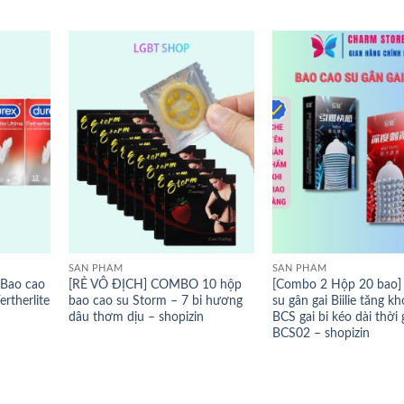
SẢN PHẨM
SẢN PHẨM
 Bao cao
[RẺ VÔ ĐỊCH] COMBO 10 hộp
[Combo 2 Hộp 20 bao]
rtherlite
bao cao su Storm – 7 bi hương
su gân gai Biilie tăng k
dâu thơm dịu – shopizin
BCS gai bi kéo dài thời 
BCS02 – shopizin