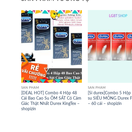
SẢN PHẨM
SẢN PHẨM
[DEAL HOT] Combo 4 Hộp 48
[Sỉ durex]Combo 5 Hộp
Cái Bao Cao Su ÔM SÁT Có Cảm
su SIÊU MỎNG Durex Fe
Giác Thật Nhất Durex KingTex –
– 60 cái – shopizin
shopizin