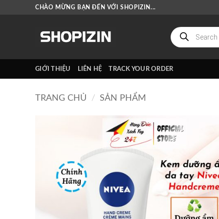
Bỏ
CHÀO MỪNG BẠN ĐẾN VỚI SHOPIZIN...
qua
nội
Tìm
kiếm
dung
sản
phẩm
GIỚI THIỆU
LIÊN HỆ
TRACK YOUR ORDER
TRANG CHỦ
/
SẢN PHẨM