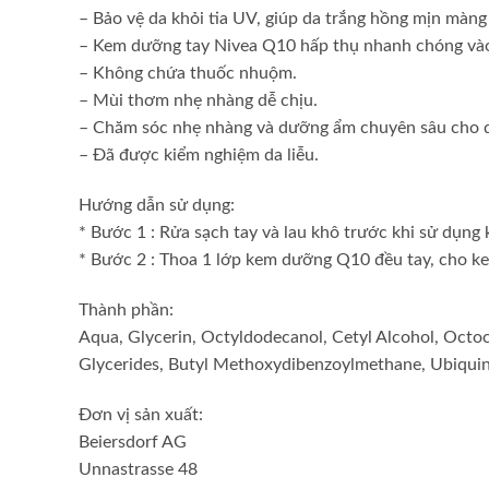
– Bảo vệ da khỏi tia UV, giúp da trắng hồng mịn màng
– Kem dưỡng tay Nivea Q10 hấp thụ nhanh chóng vào
– Không chứa thuốc nhuộm.
– Mùi thơm nhẹ nhàng dễ chịu.
– Chăm sóc nhẹ nhàng và dưỡng ẩm chuyên sâu cho d
– Đã được kiểm nghiệm da liễu.
Hướng dẫn sử dụng:
* Bước 1 : Rửa sạch tay và lau khô trước khi sử dụn
* Bước 2 : Thoa 1 lớp kem dưỡng Q10 đều tay, cho ke
Thành phần:
Aqua, Glycerin, Octyldodecanol, Cetyl Alcohol, Octoc
Glycerides, Butyl Methoxydibenzoylmethane, Ubiquin
Đơn vị sản xuất:
Beiersdorf AG
Unnastrasse 48