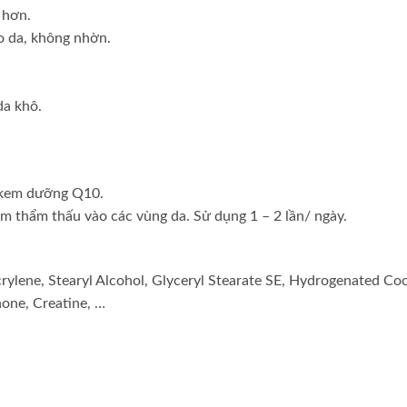
 hơn.
 da, không nhờn.
a khô.
g kem dưỡng Q10.
m thẩm thấu vào các vùng da. Sử dụng 1 – 2 lần/ ngày.
rylene, Stearyl Alcohol, Glyceryl Stearate SE, Hydrogenated Co
one, Creatine, …