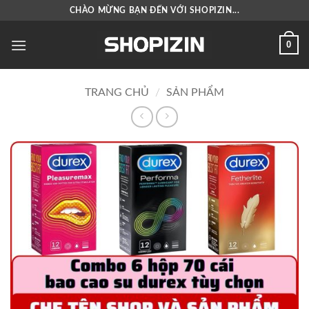
Bỏ
CHÀO MỪNG BẠN ĐẾN VỚI SHOPIZIN...
qua
nội
0
dung
TRANG CHỦ
/
SẢN PHẨM