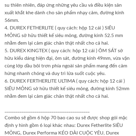
su thiên nhiên, đáp ứng những yêu cầu và điều kiện sản
xuất khắt khe dành cho sản phẩm nhạy cảm, đường kính
56mm.
4. DUREX FETHERLITE ( quy cách: hộp 12 cái ) SIÊU
MỎNG sở hữu thiết kế siêu mỏng, đường kính 52.5 mm
nhằm đem lại cảm giác chân thật nhất cho cả hai.
5. DUREX KINGTEX ( quy cách: hộp 12 cái ) ÔM SÁT sở
hữu kiểu dáng hiện đại, ôm sát, đường kính 49mm, vừa vặn
cùng lớp dầu bôi trơn phía ngoài sản phẩm mang đến cảm
hứng nhanh chóng và duy trì lửa suốt cuộc yêu.
6. DUREX FERTHERLITE ULTIMA ( quy cách: hộp 12 cái )
SIÊU MỎNG sở hữu thiết kế siêu mỏng, đường kính 52mm
nhằm đem lại cảm giác chân thật nhất cho cả hai.
________________________________________
Combo sẽ gồm 6 hộp 70 bao cao su sẽ được shop gói mặc
định y hình gồm 6 loại khác nhau: Durex Fetherlite SIÊU
MỎNG, Durex Performa KÉO DÀI CUỘC YÊU, Durex