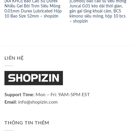
[XẢ KHO] Bao Cao Su Durex
[Combo] bao cao su siêu mỏng
Nhiều Gel Bôi Trơn Siêu Mỏng
Juncai 0.01 kéo dài thời gian,
0.01mm Durex Lubricated Hộp
gân gai tăng khoái cảm, BCS
10 Bao Size 52mm – shopizin
kimono siêu mỏng, hộp 10 bcs
– shopizin
LIÊN HỆ
Support Time:
Mon – Fri: 9AM-5PM EST
Email:
info@shopizin.com
THÔNG TIN THÊM