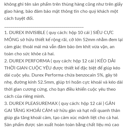
không ghi tên sản phẩm trên thùng hàng cũng như trên giấy
giao hàng, bảo đảm bảo mật thông tin cho quý khách một
cách tuyệt đối.
________________________________________
1. DUREX INVISIBLE ( quy cách: hộp 10 cái ) SIÊU CỰC
MỎNG sở hữu thiết kế rộng rãi, cỡ lớn 52mm nhằm đem lại
cảm giác thoải mái mà vẫn đảm bảo ôm khít vừa vặn, an
toàn cho sức khỏe cả hai.
2. DUREX PERFORMA ( quy cách: hộp 12 cái ) KÉO DÀI
THỜI GIAN CUỘC YÊU được thiết kế đặc biệt để giúp kéo
dài cuộc yêu. Durex Performa chứa benzocain 5%, gây tê
nhẹ, đường kính 52.5mm, giúp trì hoãn cực khoái và kéo dài
thời gian cương cứng, cho bạn điều khiển cuộc yêu theo
cách của riêng mình.
3. DUREX PLEASUREMAX ( quy cách: hộp 12 cái ) GÂN
GAI TĂNG KHOÁI CẢM sở hữu gân và hạt nổi quanh thân
giúp gia tăng khoái cảm, tạo cảm xúc mãnh liệt cho cả hai.
Sản phẩm được sản xuất hoàn toàn bằng chất liệu mủ cao