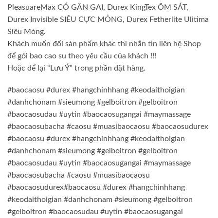
PleasuareMax CÓ GÂN GAI, Durex KingTex ÔM SÁT,
Durex Invisible SIÊU CỰC MỎNG, Durex Fetherlite Ulitima
Siêu Mỏng.
Khách muốn đổi sản phẩm khác thì nhắn tin liên hệ Shop
để gói bao cao su theo yêu cầu của khách !!!
Hoặc để lại “Lưu Ý” trong phần đặt hàng.
#baocaosu #durex #hangchinhhang #keodaithoigian
#danhchonam #sieumong #gelboitron #gelboitron
#baocaosudau #uytin #baocaosugangai #maymassage
#baocaosubacha #caosu #muasibaocaosu #baocaosudurex
#baocaosu #durex #hangchinhhang #keodaithoigian
#danhchonam #sieumong #gelboitron #gelboitron
#baocaosudau #uytin #baocaosugangai #maymassage
#baocaosubacha #caosu #muasibaocaosu
#baocaosudurex#baocaosu #durex #hangchinhhang
#keodaithoigian #danhchonam #sieumong #gelboitron
#gelboitron #baocaosudau #uytin #baocaosugangai