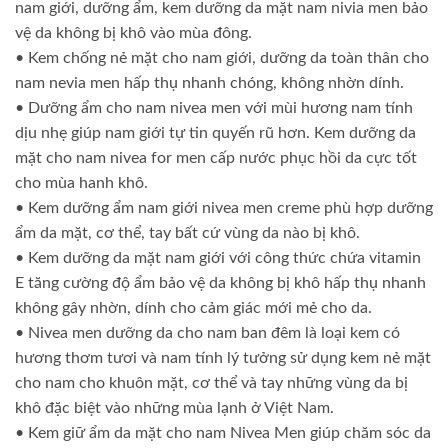
nam giới, dưỡng ẩm, kem dưỡng da mặt nam nivia men bảo
vệ da không bị khô vào mùa đông.
• Kem chống nẻ mặt cho nam giới, dưỡng da toàn thân cho
nam nevia men hấp thụ nhanh chóng, không nhờn dính.
• Dưỡng ẩm cho nam nivea men với mùi hương nam tính
dịu nhẹ giúp nam giới tự tin quyến rũ hơn. Kem dưỡng da
mặt cho nam nivea for men cấp nước phục hồi da cực tốt
cho mùa hanh khô.
• Kem dưỡng ẩm nam giới nivea men creme phù hợp dưỡng
ẩm da mặt, cơ thể, tay bất cứ vùng da nào bị khô.
• Kem dưỡng da mặt nam giới với công thức chứa vitamin
E tăng cường độ ẩm bảo vệ da không bị khô hấp thụ nhanh
không gây nhờn, dính cho cảm giác mới mẻ cho da.
• Nivea men dưỡng da cho nam ban đêm là loại kem có
hương thơm tươi và nam tính lý tưởng sử dụng kem nẻ mặt
cho nam cho khuôn mặt, cơ thể và tay những vùng da bị
khô đặc biệt vào những mùa lạnh ở Việt Nam.
• Kem giữ ẩm da mặt cho nam Nivea Men giúp chăm sóc da