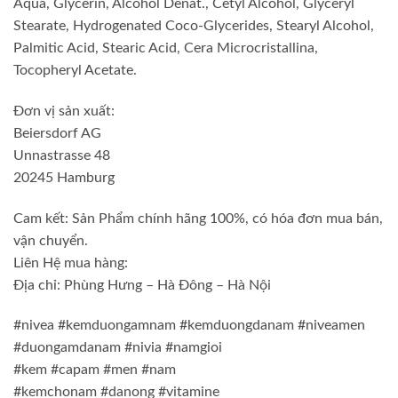
Aqua, Glycerin, Alcohol Denat., Cetyl Alcohol, Glyceryl
Stearate, Hydrogenated Coco-Glycerides, Stearyl Alcohol,
Palmitic Acid, Stearic Acid, Cera Microcristallina,
Tocopheryl Acetate.
Đơn vị sản xuất:
Beiersdorf AG
Unnastrasse 48
20245 Hamburg
Cam kết: Sản Phẩm chính hãng 100%, có hóa đơn mua bán,
vận chuyển.
Liên Hệ mua hàng:
Địa chỉ: Phùng Hưng – Hà Đông – Hà Nội
#nivea #kemduongamnam #kemduongdanam #niveamen
#duongamdanam #nivia #namgioi
#kem #capam #men #nam
#kemchonam #danong #vitamine