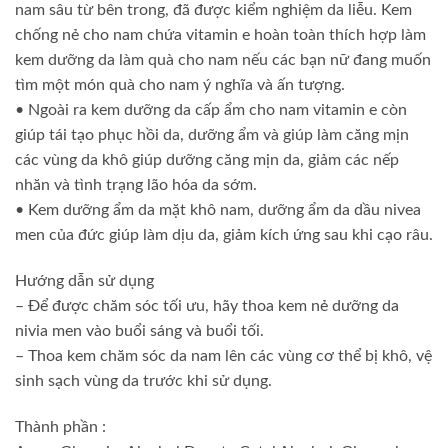
nam sâu từ bên trong, đã được kiểm nghiệm da liễu. Kem
chống nẻ cho nam chứa vitamin e hoàn toàn thích hợp làm
kem dưỡng da làm quà cho nam nếu các bạn nữ đang muốn
tìm một món quà cho nam ý nghĩa và ấn tượng.
• Ngoài ra kem dưỡng da cấp ẩm cho nam vitamin e còn
giúp tái tạo phục hồi da, dưỡng ẩm và giúp làm căng mịn
các vùng da khô giúp dưỡng căng mịn da, giảm các nếp
nhăn và tình trạng lão hóa da sớm.
• Kem dưỡng ẩm da mặt khô nam, dưỡng ẩm da dầu nivea
men của đức giúp làm dịu da, giảm kích ứng sau khi cạo râu.
Hướng dẫn sử dụng
– Để được chăm sóc tối ưu, hãy thoa kem nẻ dưỡng da
nivia men vào buổi sáng và buổi tối.
– Thoa kem chăm sóc da nam lên các vùng cơ thể bị khô, vệ
sinh sạch vùng da trước khi sử dụng.
Thành phần :