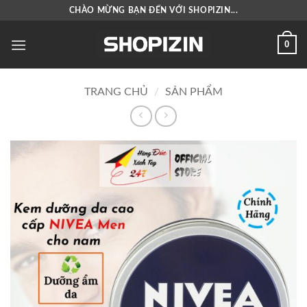
Bỏ
CHÀO MỪNG BẠN ĐẾN VỚI SHOPIZIN...
qua
nội
0
dung
TRANG CHỦ
/
SẢN PHẨM