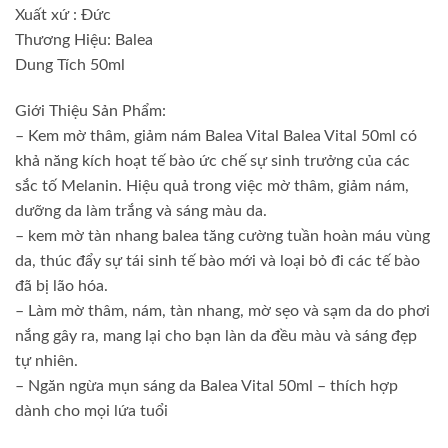
Xuất xứ : Đức
Thương Hiệu: Balea
Dung Tích 50ml
Giới Thiệu Sản Phẩm:
– Kem mờ thâm, giảm nám Balea Vital Balea Vital 50ml có
khả năng kích hoạt tế bào ức chế sự sinh trưởng của các
sắc tố Melanin. Hiệu quả trong việc mờ thâm, giảm nám,
dưỡng da làm trắng và sáng màu da.
– kem mờ tàn nhang balea tăng cường tuần hoàn máu vùng
da, thúc đẩy sự tái sinh tế bào mới và loại bỏ đi các tế bào
đã bị lão hóa.
– Làm mờ thâm, nám, tàn nhang, mờ sẹo và sạm da do phơi
nắng gây ra, mang lại cho bạn làn da đều màu và sáng đẹp
tự nhiên.
– Ngăn ngừa mụn sáng da Balea Vital 50ml – thích hợp
dành cho mọi lứa tuổi