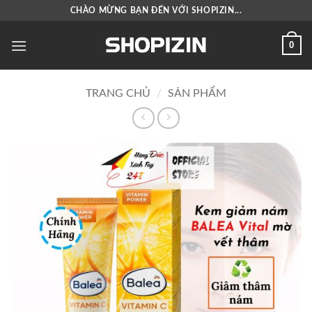
Bỏ
CHÀO MỪNG BẠN ĐẾN VỚI SHOPIZIN...
qua
nội
0
dung
TRANG CHỦ
/
SẢN PHẨM