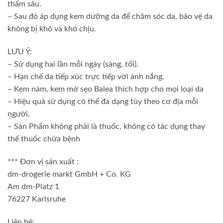
thấm sâu.
– Sau đó áp dụng kem dưỡng da để chăm sóc da, bảo vệ da
không bị khô và khó chịu.
LƯU Ý:
– Sử dụng hai lần mỗi ngày (sáng, tối).
– Hạn chế da tiếp xúc trực tiếp với ánh nắng.
– Kem nám, kem mờ sẹo Balea thích hợp cho mọi loại da
– Hiệu quả sử dụng có thể đa dạng tùy theo cơ địa mỗi
người.
– Sản Phẩm không phải là thuốc, không có tác dụng thay
thế thuốc chữa bệnh
*** Đơn vị sản xuất :
dm-drogerie markt GmbH + Co. KG
Am dm-Platz 1
76227 Karlsruhe
Liên hệ: