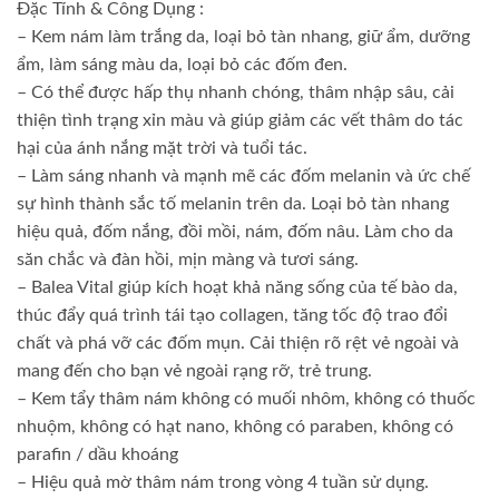
Đặc Tính & Công Dụng :
– Kem nám làm trắng da, loại bỏ tàn nhang, giữ ẩm, dưỡng
ẩm, làm sáng màu da, loại bỏ các đốm đen.
– Có thể được hấp thụ nhanh chóng, thâm nhập sâu, cải
thiện tình trạng xỉn màu và giúp giảm các vết thâm do tác
hại của ánh nắng mặt trời và tuổi tác.
– Làm sáng nhanh và mạnh mẽ các đốm melanin và ức chế
sự hình thành sắc tố melanin trên da. Loại bỏ tàn nhang
hiệu quả, đốm nắng, đồi mồi, nám, đốm nâu. Làm cho da
săn chắc và đàn hồi, mịn màng và tươi sáng.
– Balea Vital giúp kích hoạt khả năng sống của tế bào da,
thúc đẩy quá trình tái tạo collagen, tăng tốc độ trao đổi
chất và phá vỡ các đốm mụn. Cải thiện rõ rệt vẻ ngoài và
mang đến cho bạn vẻ ngoài rạng rỡ, trẻ trung.
– Kem tẩy thâm nám không có muối nhôm, không có thuốc
nhuộm, không có hạt nano, không có paraben, không có
parafin / dầu khoáng
– Hiệu quả mờ thâm nám trong vòng 4 tuần sử dụng.