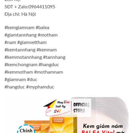
SĐT + Zalo:0964411095
Địa chỉ: Hà Nội
#kemgiamnam #balea
#giamtannhang #motham
#nam #giamvettham
#kemtannhang #kemnam
#kemmotannhang #tannhang
#kemchongnam #hangduc
#kemmotham #mothamnam
#giamnam #duc
#hangduc #myphamduc