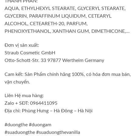
THÀNH PHẦN:
AQUA, ETHYLHEXYL STEARATE, GLYCERYL STEARATE,
GLYCERIN, PARAFFINUM LIQUIDUM, CETEARYL
ALCOHOL, CETEARETH-20, PARFUM,
PHENOXYETHANOL, XANTHAN GUM, DIMETHICONE,…
Đơn vị sản xuất:
Straub Cosmetic GmbH
Otto-Schott-Str. 33 97877 Wertheim Germany
Cam kết: Sản Phẩm chính hãng 100%, có hóa đơn mua bán,
vận chuyển.
Liên Hệ mua hàng:
Zalo + SĐT: 0964411095
Địa chỉ: Phùng Hưng – Hà Đông – Hà Nội
#duongthe #duongam
#suaduongthe #suaduongthevanilla