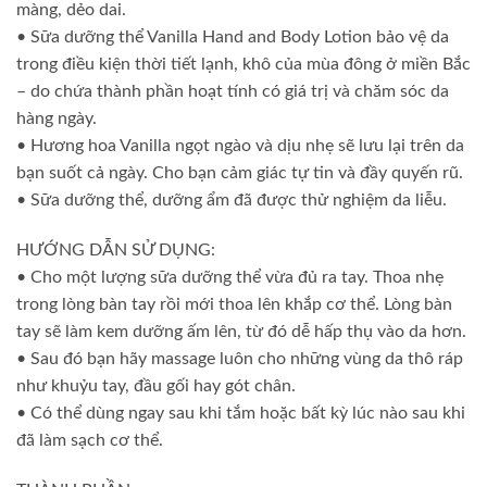
màng, dẻo dai.
• Sữa dưỡng thể Vanilla Hand and Body Lotion bảo vệ da
trong điều kiện thời tiết lạnh, khô của mùa đông ở miền Bắc
– do chứa thành phần hoạt tính có giá trị và chăm sóc da
hàng ngày.
• Hương hoa Vanilla ngọt ngào và dịu nhẹ sẽ lưu lại trên da
bạn suốt cả ngày. Cho bạn cảm giác tự tin và đầy quyến rũ.
• Sữa dưỡng thể, dưỡng ẩm đã được thử nghiệm da liễu.
HƯỚNG DẪN SỬ DỤNG:
• Cho một lượng sữa dưỡng thể vừa đủ ra tay. Thoa nhẹ
trong lòng bàn tay rồi mới thoa lên khắp cơ thể. Lòng bàn
tay sẽ làm kem dưỡng ấm lên, từ đó dễ hấp thụ vào da hơn.
• Sau đó bạn hãy massage luôn cho những vùng da thô ráp
như khuỷu tay, đầu gối hay gót chân.
• Có thể dùng ngay sau khi tắm hoặc bất kỳ lúc nào sau khi
đã làm sạch cơ thể.