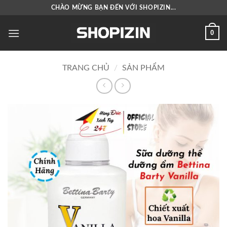
Bỏ
CHÀO MỪNG BẠN ĐẾN VỚI SHOPIZIN...
qua
nội
0
dung
TRANG CHỦ
/
SẢN PHẨM