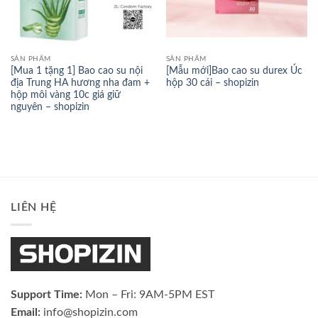
SẢN PHẨM
SẢN PHẨM
[Mua 1 tặng 1] Bao cao su nội
[Mẫu mới]Bao cao su durex Úc
địa Trung HA hương nha đam +
hộp 30 cái – shopizin
hộp môi vàng 10c giá giữ
nguyên – shopizin
LIÊN HỆ
Support Time:
Mon – Fri: 9AM-5PM EST
Email:
info@shopizin.com