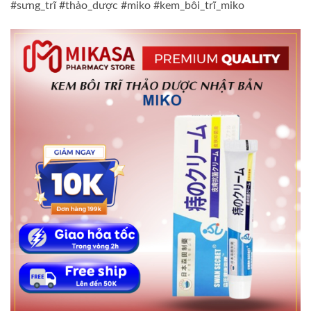
#sưng_trĩ #thảo_dược #miko #kem_bôi_trĩ_miko