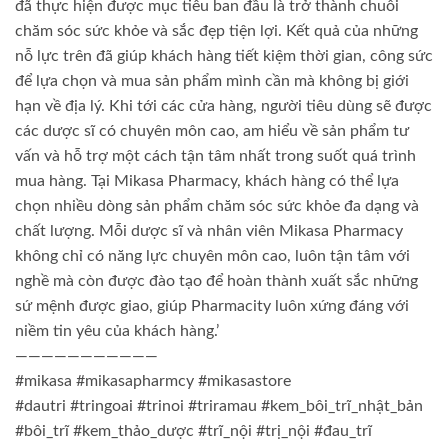
đã thực hiện được mục tiêu ban đầu là trở thành chuỗi
chăm sóc sức khỏe và sắc đẹp tiện lợi. Kết quả của những
nỗ lực trên đã giúp khách hàng tiết kiệm thời gian, công sức
để lựa chọn và mua sản phẩm mình cần mà không bị giới
hạn về địa lý. Khi tới các cửa hàng, người tiêu dùng sẽ được
các dược sĩ có chuyên môn cao, am hiểu về sản phẩm tư
vấn và hỗ trợ một cách tận tâm nhất trong suốt quá trình
mua hàng. Tại Mikasa Pharmacy, khách hàng có thể lựa
chọn nhiều dòng sản phẩm chăm sóc sức khỏe đa dạng và
chất lượng. Mỗi dược sĩ và nhân viên Mikasa Pharmacy
không chỉ có năng lực chuyên môn cao, luôn tận tâm với
nghề mà còn được đào tạo để hoàn thành xuất sắc những
sứ mệnh được giao, giúp Pharmacity luôn xứng đáng với
niềm tin yêu của khách hàng.’
———————————
#mikasa #mikasapharmcy #mikasastore
#dautri #tringoai #trinoi #triramau #kem_bôi_trĩ_nhật_bản
#bôi_trĩ #kem_thảo_dược #trĩ_nội #trị_nội #đau_trĩ