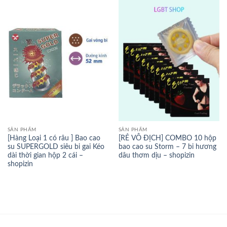
SẢN PHẨM
SẢN PHẨM
[Hàng Loại 1 có râu ] Bao cao
[RẺ VÔ ĐỊCH] COMBO 10 hộp
su SUPERGOLD siêu bi gai Kéo
bao cao su Storm – 7 bi hương
dài thời gian hộp 2 cái –
dâu thơm dịu – shopizin
shopizin