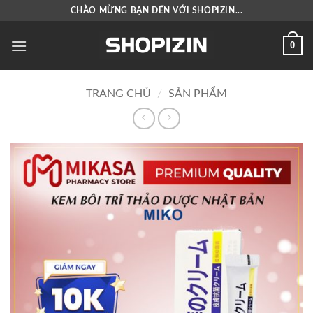
Bỏ
CHÀO MỪNG BẠN ĐẾN VỚI SHOPIZIN...
qua
nội
0
dung
TRANG CHỦ
/
SẢN PHẨM