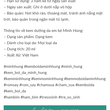
– Hạn sử dụng: 3 năm kể từ ngày sản xuất
– Ngày sản xuất: Ghi ở dưới nắp vỏ hộp
– Bảo quản: Nơi khô ráo, thoáng mát, tránh ánh nắng mặt
trời, bảo quản trong ngăn mát tủ lạnh.
Thông tin về kem dưỡng da em bé Minh Hùng:
– Dạng sản phẩm: Dạng kem
– Dành cho loại da: Mọi loại da
– Dung tích: 20 ml
– Xuất Xứ: Việt Nam
#minhhung #kemboidaminhhung #minh_hung
#kem_boi_da_minh_hung
#kemminhhung #kemmominhhung #kemmoboidaminhhung
#romsay #rom_say #chamsua #cham_sua #kemboida
#kem_boi_da
#hambim #ham_bim #tresosinh #tre_so_sinh