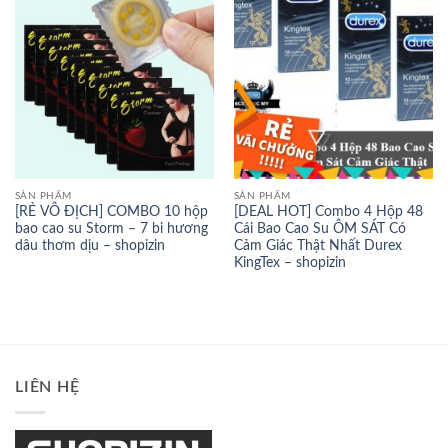
SẢN PHẨM
SẢN PHẨM
[RẺ VÔ ĐỊCH] COMBO 10 hộp
[DEAL HOT] Combo 4 Hộp 48
bao cao su Storm – 7 bi hương
Cái Bao Cao Su ÔM SÁT Có
dâu thơm dịu – shopizin
Cảm Giác Thật Nhất Durex
KingTex – shopizin
LIÊN HỆ