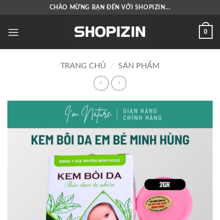
Bỏ
CHÀO MỪNG BẠN ĐẾN VỚI SHOPIZIN...
qua
nội
0
dung
TRANG CHỦ
/
SẢN PHẨM