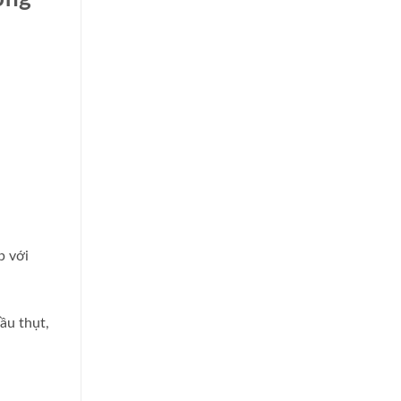
p với
ầu thụt,