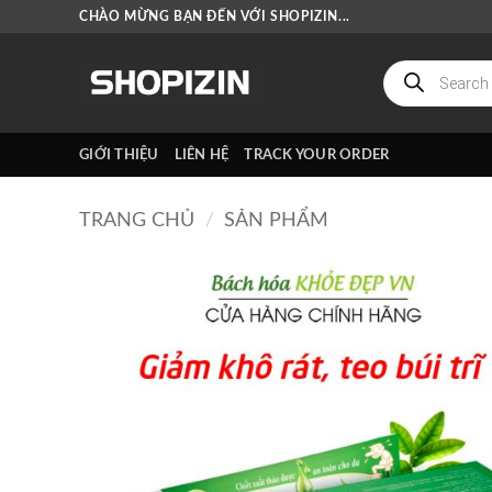
Bỏ
CHÀO MỪNG BẠN ĐẾN VỚI SHOPIZIN...
qua
nội
Tìm
kiếm
dung
sản
phẩm
GIỚI THIỆU
LIÊN HỆ
TRACK YOUR ORDER
TRANG CHỦ
/
SẢN PHẨM