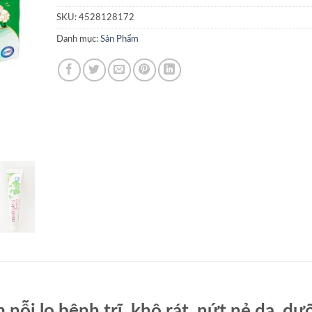
SKU:
4528128172
Danh mục:
Sản Phẩm
nỗi lo bệnh trĩ, khô rát, nứt nẻ da, dư