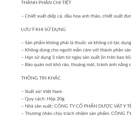
THÀNH PHẦN CHI TIẾT
– Chiết xuất diếp cá, dầu hoa anh thảo, chiết xuất đươ
LƯU Ý KHI SỬ DỤNG
– Sản phẩm không phải là thuốc và không có tác dụng
– Không dùng cho người mẫn cảm với thành phần sả
– Hạn sử dụng 3 năm từ ngày sản xuất (in trên bao bì)
– Bảo quản nơi khô ráo, thoáng mát, tránh ánh nắng 
THÔNG TIN KHÁC
– Xuất xứ: Việt Nam
– Quy cách: Hộp 20g
– Nhà sản xuất: CÔNG TY CỔ PHẨN DƯỢC VẬT Y
– Thương nhân chịu trách nhiệm sản phẩm: CÔN