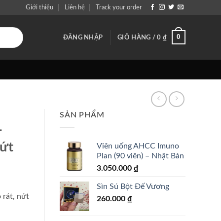
Giới thiệu
Liên hệ
Track your order
0
ĐĂNG NHẬP
GIỎ HÀNG /
0
₫
SẢN PHẨM
–
nứt
Viên uống AHCC Imuno
Plan (90 viên) – Nhật Bản
3.050.000
₫
Sìn Sú Bột Đế Vương
 rát, nứt
260.000
₫