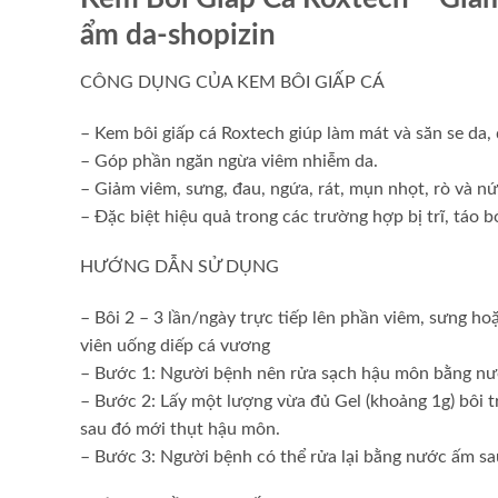
ẩm da-shopizin
CÔNG DỤNG CỦA KEM BÔI GIẤP CÁ
– Kem bôi giấp cá Roxtech giúp làm mát và săn se da,
– Góp phần ngăn ngừa viêm nhiễm da.
– Giảm viêm, sưng, đau, ngứa, rát, mụn nhọt, rò và n
– Đặc biệt hiệu quả trong các trường hợp bị trĩ, táo 
HƯỚNG DẪN SỬ DỤNG
– Bôi 2 – 3 lần/ngày trực tiếp lên phần viêm, sưng h
viên uống diếp cá vương
– Bước 1: Người bệnh nên rửa sạch hậu môn bằng nướ
– Bước 2: Lấy một lượng vừa đủ Gel (khoảng 1g) bôi tr
sau đó mới thụt hậu môn.
– Bước 3: Người bệnh có thể rửa lại bằng nước ấm sau