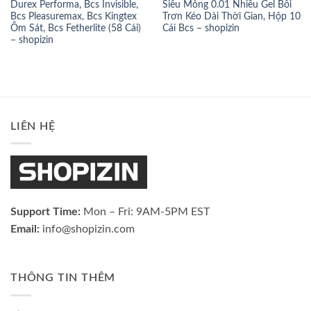
Durex Performa, Bcs Invisible,
Siêu Mỏng 0.01 Nhiều Gel Bôi
Bcs Pleasuremax, Bcs Kingtex
Trơn Kéo Dài Thời Gian, Hộp 10
Ôm Sát, Bcs Fetherlite (58 Cái)
Cái Bcs – shopizin
– shopizin
LIÊN HỆ
Support Time:
Mon – Fri: 9AM-5PM EST
Email:
info@shopizin.com
THÔNG TIN THÊM