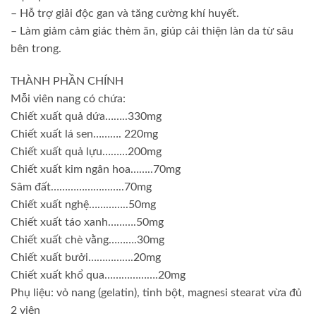
– Hỗ trợ giải độc gan và tăng cường khí huyết.
– Làm giảm cảm giác thèm ăn, giúp cải thiện làn da từ sâu
bên trong.
THÀNH PHẦN CHÍNH
Mỗi viên nang có chứa:
Chiết xuất quả dứa……..330mg
Chiết xuất lá sen………. 220mg
Chiết xuất quả lựu………200mg
Chiết xuất kim ngân hoa……..70mg
Sâm đất……………………..70mg
Chiết xuất nghệ…………..50mg
Chiết xuất táo xanh……….50mg
Chiết xuất chè vằng……….30mg
Chiết xuất bưởi…………….20mg
Chiết xuất khổ qua……………….20mg
Phụ liệu: vỏ nang (gelatin), tinh bột, magnesi stearat vừa đủ
2 viên