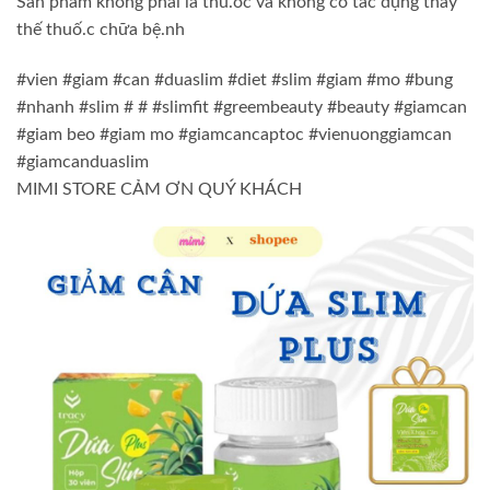
Sản phẩm không phải là thu.ốc và không có tác dụng thay
thế thuố.c chữa bệ.nh
#vien #giam #can #duaslim #diet #slim #giam #mo #bung
#nhanh #slim # # #slimfit #greembeauty #beauty #giamcan
#giam beo #giam mo #giamcancaptoc #vienuonggiamcan
#giamcanduaslim
MIMI STORE CẢM ƠN QUÝ KHÁCH