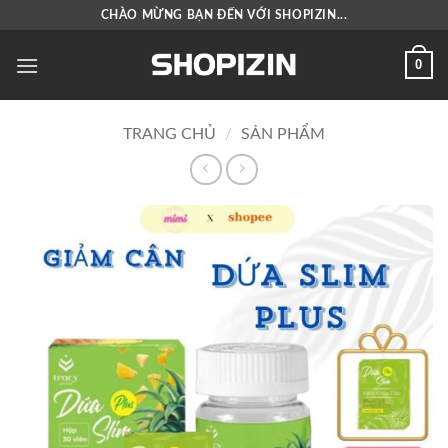
Bỏ
CHÀO MỪNG BẠN ĐẾN VỚI SHOPIZIN...
qua
nội
0
dung
TRANG CHỦ
/
SẢN PHẨM