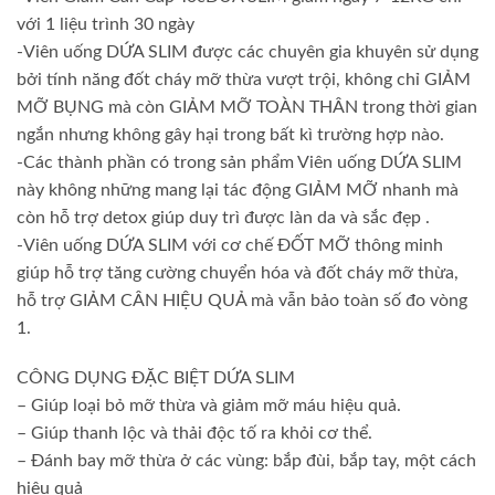
với 1 liệu trình 30 ngày
-Viên uống DỨA SLIM được các chuyên gia khuyên sử dụng
bởi tính năng đốt cháy mỡ thừa vượt trội, không chỉ GIẢM
MỠ BỤNG mà còn GIẢM MỠ TOÀN THÂN trong thời gian
ngắn nhưng không gây hại trong bất kì trường hợp nào.
-Các thành phần có trong sản phẩm Viên uống DỨA SLIM
này không những mang lại tác động GIẢM MỠ nhanh mà
còn hỗ trợ detox giúp duy trì được làn da và sắc đẹp .
-Viên uống DỨA SLIM với cơ chế ĐỐT MỠ thông minh
giúp hỗ trợ tăng cường chuyển hóa và đốt cháy mỡ thừa,
hỗ trợ GIẢM CÂN HIỆU QUẢ mà vẫn bảo toàn số đo vòng
1.
CÔNG DỤNG ĐẶC BIỆT DỨA SLIM
– Giúp loại bỏ mỡ thừa và giảm mỡ máu hiệu quả.
– Giúp thanh lộc và thải độc tố ra khỏi cơ thể.
– Đánh bay mỡ thừa ở các vùng: bắp đùi, bắp tay, một cách
hiệu quả