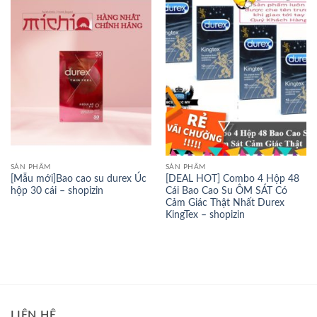
SẢN PHẨM
SẢN PHẨM
[Mẫu mới]Bao cao su durex Úc
[DEAL HOT] Combo 4 Hộp 48
hộp 30 cái – shopizin
Cái Bao Cao Su ÔM SÁT Có
Cảm Giác Thật Nhất Durex
KingTex – shopizin
LIÊN HỆ