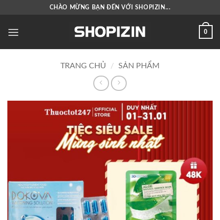
Bỏ
CHÀO MỪNG BẠN ĐẾN VỚI SHOPIZIN...
qua
nội
0
dung
TRANG CHỦ
/
SẢN PHẨM