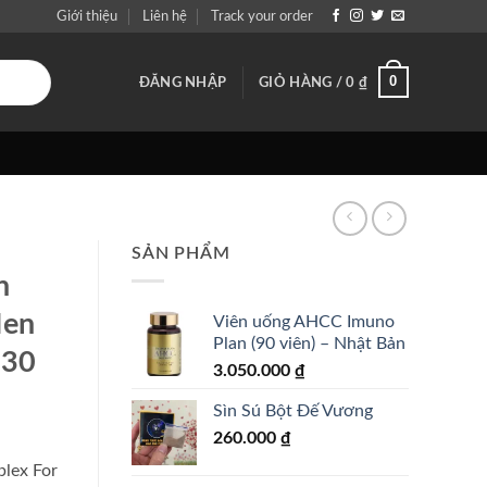
Giới thiệu
Liên hệ
Track your order
0
ĐĂNG NHẬP
GIỎ HÀNG /
0
₫
SẢN PHẨM
n
Men
Viên uống AHCC Imuno
Plan (90 viên) – Nhật Bản
 30
3.050.000
₫
Sìn Sú Bột Đế Vương
260.000
₫
plex For