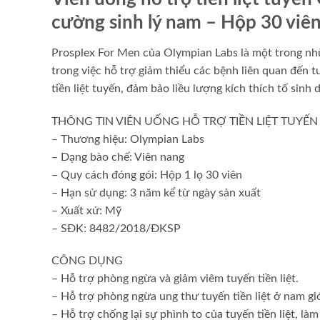
cường sinh lý nam – Hộp 30 viên
Prosplex For Men của Olympian Labs là một trong nh
trong việc hỗ trợ giảm thiểu các bệnh liên quan đến tu
tiền liệt tuyến, đảm bảo liều lượng kích thích tố sinh
THÔNG TIN VIÊN UỐNG HỖ TRỢ TIỀN LIỆT TUYẾ
– Thương hiệu: Olympian Labs
– Dạng bào chế: Viên nang
– Quy cách đóng gói: Hộp 1 lọ 30 viên
– Hạn sử dụng: 3 năm kể từ ngày sản xuất
– Xuất xứ: Mỹ
– SĐK: 8482/2018/ĐKSP
CÔNG DỤNG
– Hỗ trợ phòng ngừa và giảm viêm tuyến tiền liệt.
– Hỗ trợ phòng ngừa ung thư tuyến tiền liệt ở nam giới
– Hỗ trợ chống lại sự phình to của tuyến tiền liệt, làm 