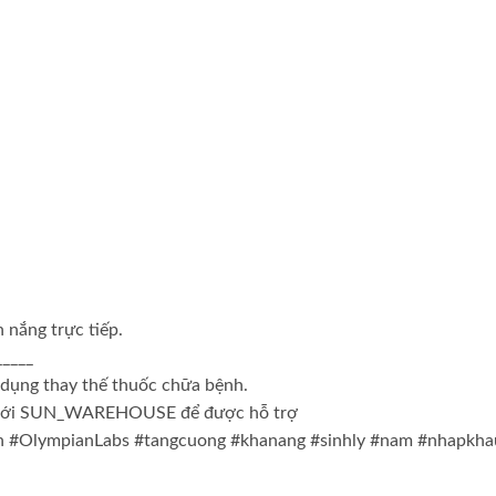
 nắng trực tiếp.
_____
 dụng thay thế thuốc chữa bệnh.
hat với SUN_WAREHOUSE để được hỗ trợ
en #OlympianLabs #tangcuong #khanang #sinhly #nam #nhapkha