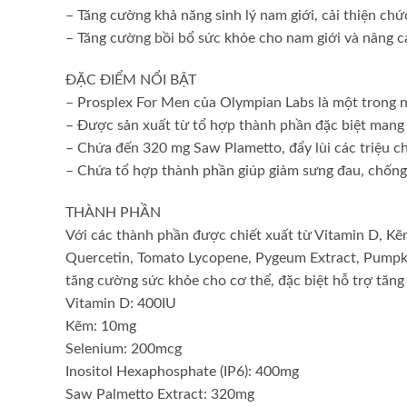
– Tăng cường khả năng sinh lý nam giới, cải thiện chứ
– Tăng cường bồi bổ sức khỏe cho nam giới và nâng c
ĐẶC ĐIỂM NỔI BẬT
– Prosplex For Men của Olympian Labs là một trong
– Được sản xuất từ tổ hợp thành phần đặc biệt mang đ
– Chứa đến 320 mg Saw Plametto, đẩy lùi các triệu chứ
– Chứa tổ hợp thành phần giúp giảm sưng đau, chống g
THÀNH PHẦN
Với các thành phần được chiết xuất từ Vitamin D, Kẽm
Quercetin, Tomato Lycopene, Pygeum Extract, Pumpki
tăng cường sức khỏe cho cơ thể, đặc biệt hỗ trợ tăng
Vitamin D: 400IU
Kẽm: 10mg
Selenium: 200mcg
Inositol Hexaphosphate (IP6): 400mg
Saw Palmetto Extract: 320mg