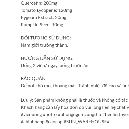
Quercetin: 200mg
Tomato Lycopene: 120mg
Pygeum Extract: 20mg
Pumpkin Seed: 10mg
ĐỐI TƯỢNG SỬ DỤNG:
Nam giới trưởng thành.
HƯỚNG DẪN SỬ DỤNG:
Uống 2 viên/ ngày, uống trước ăn.
BẢO QUẢN:
Để nơi khô ráo, thoáng mát. Tránh nhiệt độ cao và ánh
_____________________________________________________
Lưu ý: Sản phẩm không phải là thuốc và không có tác
Khách hàng cần lấy hoá đơn đỏ vui lòng liên hệ c
#vienuong #hotro #phongngua #ungthu #tienliettuy
#chinhhang #caocap #SUN_WAREHOUSE#