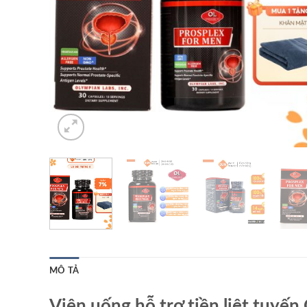
MÔ TẢ
Viên uống hỗ trợ tiền liệt tuyế