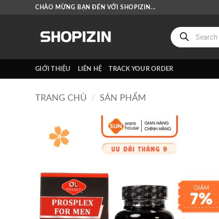
Bỏ
CHÀO MỪNG BẠN ĐẾN VỚI SHOPIZIN...
qua
nội
Tìm
kiếm
dung
sản
phẩm
GIỚI THIỆU
LIÊN HỆ
TRACK YOUR ORDER
TRANG CHỦ
/
SẢN PHẨM