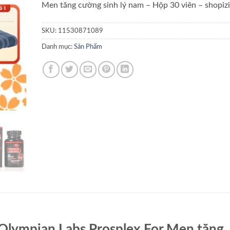
Men tăng cường sinh lý nam – Hộp 30 viên – shopiz
SKU:
11530871089
Danh mục:
Sản Phẩm
n Olympian Labs Prosplex For Men tăng