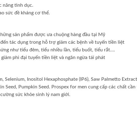
c năng tình dục.
ao sức đề kháng cơ thể.
 những sản phẩm được ưa chuộng hàng đầu tại Mỹ
ến tác dụng trong hỗ trợ giảm các bệnh về tuyến tiền liệt
ng như tiểu đêm, tiểu nhiều lần, tiểu buốt, tiểu rắt….
iảm phì đại tuyến tiền liệt và ngăn ngừa tái phát
, Selenium, Inositol Hexaphosphate (IP6), Saw Palmetto Extract
n Seed, Pumpkin Seed. Prospex for men cung cấp các chất cần 
 cường sức khỏe sinh lý nam giới.