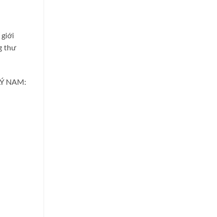
giới
g thư
Ý NAM: