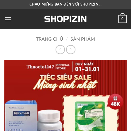
Bỏ
CHÀO MỪNG BẠN ĐẾN VỚI SHOPIZIN...
qua
nội
0
dung
TRANG CHỦ
/
SẢN PHẨM