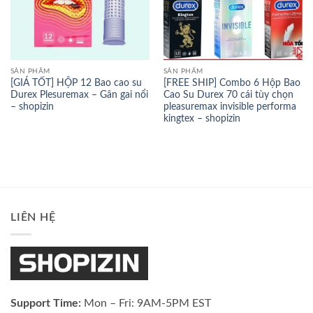
SẢN PHẨM
SẢN PHẨM
[GIÁ TỐT] HỘP 12 Bao cao su
[FREE SHIP] Combo 6 Hộp Bao
Durex Plesuremax – Gân gai nổi
Cao Su Durex 70 cái tùy chọn
– shopizin
pleasuremax invisible performa
kingtex – shopizin
LIÊN HỆ
Support Time:
Mon – Fri: 9AM-5PM EST