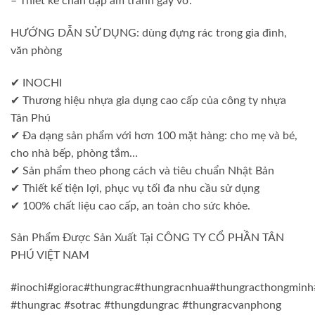
– Thiết kế chân đạp âm tránh gãy vỡ.
HƯỚNG DẪN SỬ DỤNG: dùng đựng rác trong gia đình,
văn phòng
✔ INOCHI
✔ Thương hiệu nhựa gia dụng cao cấp của công ty nhựa
Tân Phú
✔ Đa dạng sản phẩm với hơn 100 mặt hàng: cho mẹ và bé,
cho nhà bếp, phòng tắm…
✔ Sản phẩm theo phong cách và tiêu chuẩn Nhật Bản
✔ Thiết kế tiện lợi, phục vụ tối đa nhu cầu sử dụng
✔ 100% chất liệu cao cấp, an toàn cho sức khỏe.
Sản Phẩm Được Sản Xuất Tại CÔNG TY CỔ PHẦN TÂN
PHÚ VIỆT NAM
#inochi#giorac#thungrac#thungracnhua#thungracthongminh
#thungrac #sotrac #thungdungrac #thungracvanphong