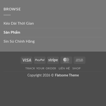
BROWSE
Kéo Dài Thời Gian
Sản Phẩm
Sìn Sú Chính Hãng
Visa
PayPal
Stripe
MasterCard
Cash
On
TRACK YOUR ORDER
LIÊN HỆ
SHOP
Delivery
Copyright 2026 ©
Flatsome Theme