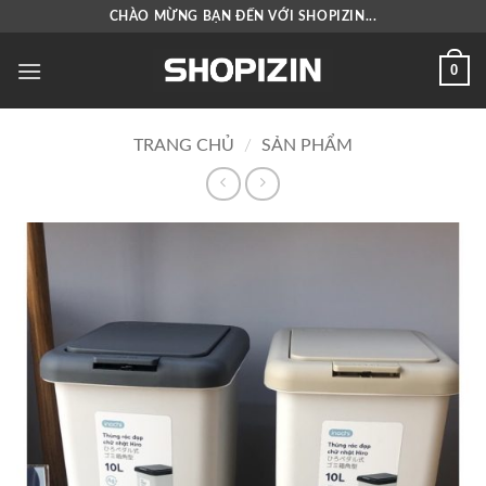
Bỏ
CHÀO MỪNG BẠN ĐẾN VỚI SHOPIZIN...
qua
nội
0
dung
TRANG CHỦ
/
SẢN PHẨM