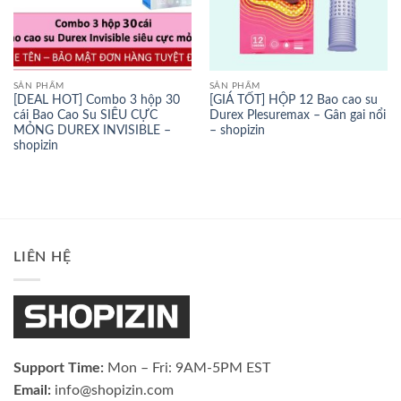
SẢN PHẨM
SẢN PHẨM
[DEAL HOT] Combo 3 hộp 30
[GIÁ TỐT] HỘP 12 Bao cao su
cái Bao Cao Su SIÊU CỰC
Durex Plesuremax – Gân gai nổi
MỎNG DUREX INVISIBLE –
– shopizin
shopizin
LIÊN HỆ
Support Time:
Mon – Fri: 9AM-5PM EST
Email:
info@shopizin.com