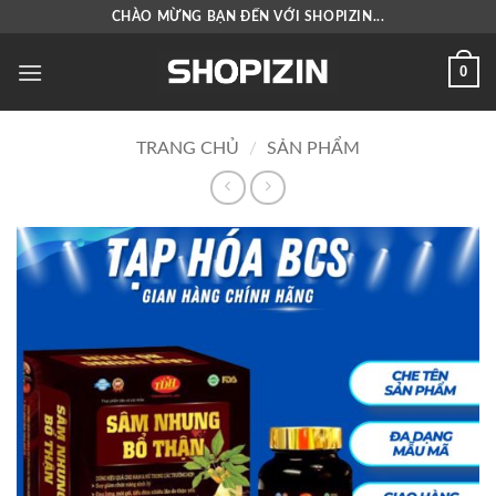
Bỏ
CHÀO MỪNG BẠN ĐẾN VỚI SHOPIZIN...
qua
nội
0
dung
TRANG CHỦ
/
SẢN PHẨM