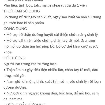
Phụ liệu: tinh bột, talc, magie stearat vừa đủ 1 viên
THỜI HẠN SỬ DỤNG
36 tháng kể từ ngày sản xuất, ngày sản xuất và hạn sử dụng
ghi trên bao bì sản phẩm.
CÔNG DỤNG
• Hỗ trợ bổ thận dưỡng huyết cải thiện chức năng sinh lý.
• Hỗ trợ cải thiện triệu chứng chân tay tê mỏi, đau lưng
mỏi gối do thận âm hư, giúp bồi bổ cơ thể tăng cường sức
khỏe.
ĐỐI TƯỢNG
Người lớn trong các trường hợp:
• Thận âm hư gây tiểu tiện nhiều lần, chân tay tê mỏi, đau
lưng, mỏi gối.
• Nam giới di mộng tinh, xuất tinh sớm, yếu sinh lý, rối loạn
cương dương.
• Nữ giới kinh nguyệt không đều, bốc hoả, đổ mồ hôi, sạm
da, nám má.
HƯỚNG DẪN SỬ DỤNG