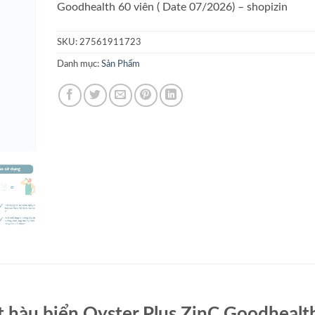
Goodhealth 60 viên ( Date 07/2026) – shopizin
SKU:
27561911723
Danh mục:
Sản Phẩm
àu biển Oyster Plus ZinC Goodhealt