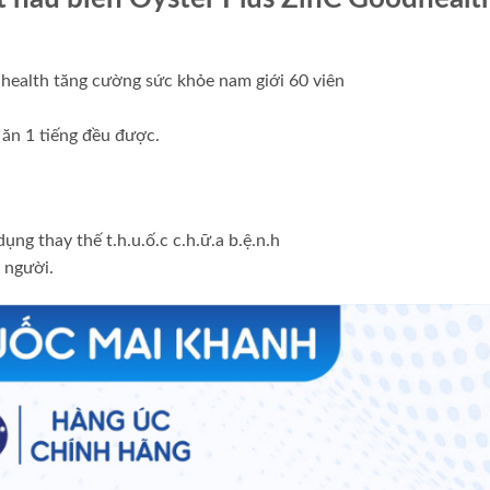
health tăng cường sức khỏe nam giới 60 viên
 ăn 1 tiếng đều được.
ụng thay thế t.h.u.ố.c c.h.ữ.a b.ệ.n.h
 người.