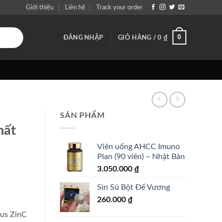
Giới thiệu
Liên hệ
Track your order
0
ĐĂNG NHẬP
GIỎ HÀNG /
0
₫
SẢN PHẨM
hất
Viên uống AHCC Imuno
Plan (90 viên) – Nhật Bản
3.050.000
₫
Sìn Sú Bột Đế Vương
260.000
₫
us ZinC