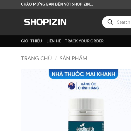
Bỏ
CHÀO MỪNG BẠN ĐẾN VỚI SHOPIZIN...
qua
nội
Tìm
kiếm
dung
sản
phẩm
GIỚI THIỆU
LIÊN HỆ
TRACK YOUR ORDER
TRANG CHỦ
/
SẢN PHẨM