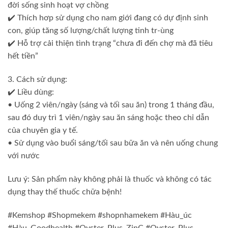
đời sống sinh hoạt vợ chồng
✔️ Thích hơp sử dụng cho nam giới đang có dự định sinh
con, giúp tăng số lượng/chất lượng tinh tr-ùng
✔️ Hỗ trợ cải thiện tình trạng “chưa đi đến chợ mà đã tiêu
hết tiền”
3. Cách sử dụng:
✔️ Liều dùng:
• Uống 2 viên/ngày (sáng và tối sau ăn) trong 1 tháng đầu,
sau đó duy trì 1 viên/ngày sau ăn sáng hoặc theo chỉ dẫn
của chuyên gia y tế.
• Sử dụng vào buổi sáng/tối sau bữa ăn và nên uống chung
với nước
Lưu ý: Sản phẩm này không phải là thuốc và không có tác
dụng thay thế thuốc chữa bệnh!
#Kemshop #Shopmekem #shopnhamekem #Hàu_úc
#Hàu_Goodhealth #Oyster_Plus_ZinC #Oyster_Plus