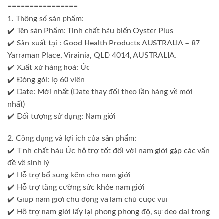
================
1. Thông số sản phẩm:
✔️ Tên sản Phẩm: Tinh chất hàu biển Oyster Plus
✔️ Sản xuất tại : Good Health Products AUSTRALIA – 87
Yarraman Place, Virainia, QLD 4014, AUSTRALIA.
✔️ Xuất xứ hàng hoá: Úc
✔️ Đóng gói: lọ 60 viên
✔️ Date: Mới nhất (Date thay đổi theo lần hàng về mới
nhất)
✔️ Đối tượng sử dụng: Nam giới
2. Công dụng và lợi ích của sản phẩm:
✔️ Tinh chất hàu Úc hỗ trợ tốt đối với nam giới gặp các vấn
đề về sinh lý
✔️ Hỗ trợ bổ sung kẽm cho nam giới
✔️ Hỗ trợ tăng cường sức khỏe nam giới
✔️ Giúp nam giới chủ động và làm chủ cuộc vui
✔️ Hỗ trợ nam giới lấy lại phong phong độ, sự deo dai trong