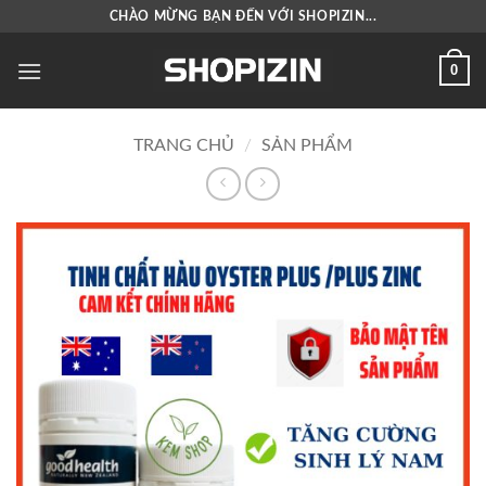
Bỏ
CHÀO MỪNG BẠN ĐẾN VỚI SHOPIZIN...
qua
nội
0
dung
TRANG CHỦ
/
SẢN PHẨM