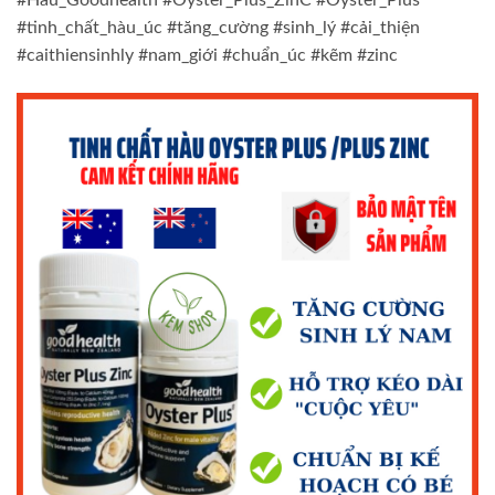
#tinh_chất_hàu_úc #tăng_cường #sinh_lý #cải_thiện
#caithiensinhly #nam_giới #chuẩn_úc #kẽm #zinc