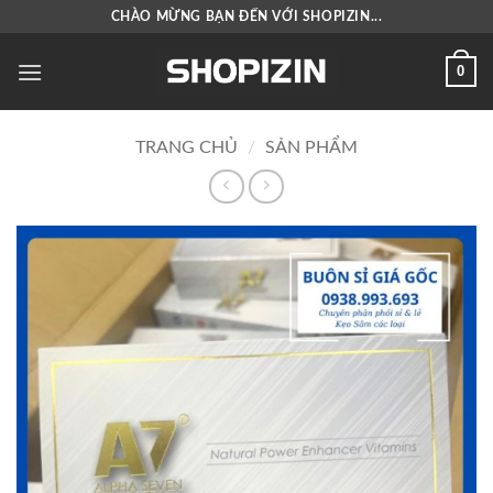
Bỏ
CHÀO MỪNG BẠN ĐẾN VỚI SHOPIZIN...
qua
nội
0
dung
TRANG CHỦ
/
SẢN PHẨM