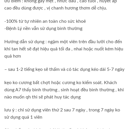
ưu điểm : không gây mệt , nhức đầu , cao tuổi , huyết áp
cao đều dùng được , vị chanh hương thơm dễ chịu.
-100% từ tự nhiên an toàn cho sức khoẻ
-Bệnh Lý nền vẫn sử dụng bình thường
Hướng dẫn sử dụng : ngậm một viên trên đầu lưỡi cho đến
khi tan hết sẽ đạt hiệu quả tối đa , nhai hoặc nuốt kém hiệu
quả hơn
– sau 1-2 tiếng kẹo sẽ thấm và có tác dụng kéo dài 5-7 ngày
kẹo ko cương bất chợt hoặc cương ko kiểm soát. Khách
dùng A7 thấy bình thường , sinh hoạt đều bình thường , khi
nào muốn qh thì sẽ phát huy tác dụng
lưu ý : chỉ sử dụng viên thứ 2 sau 7 ngày , trong 7 ngày ko
sử dụng quá 1 viên