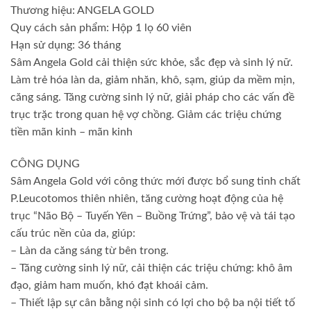
Thương hiệu: ANGELA GOLD
Quy cách sản phẩm: Hộp 1 lọ 60 viên
Hạn sử dụng: 36 tháng
Sâm Angela Gold cải thiện sức khỏe, sắc đẹp và sinh lý nữ.
Làm trẻ hóa làn da, giảm nhăn, khô, sạm, giúp da mềm mịn,
căng sáng. Tăng cường sinh lý nữ, giải pháp cho các vấn đề
trục trặc trong quan hệ vợ chồng. Giảm các triệu chứng
tiền mãn kinh – mãn kinh
CÔNG DỤNG
Sâm Angela Gold với công thức mới được bổ sung tinh chất
P.Leucotomos thiên nhiên, tăng cường hoạt động của hệ
trục “Não Bộ – Tuyến Yên – Buồng Trứng”, bảo vệ và tái tạo
cấu trúc nền của da, giúp:
– Làn da căng sáng từ bên trong.
– Tăng cường sinh lý nữ, cải thiện các triệu chứng: khô âm
đạo, giảm ham muốn, khó đạt khoái cảm.
– Thiết lập sự cân bằng nội sinh có lợi cho bộ ba nội tiết tố