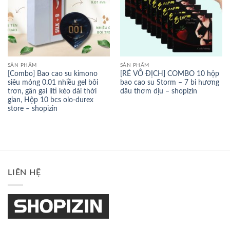
SẢN PHẨM
SẢN PHẨM
[Combo] Bao cao su kimono
[RẺ VÔ ĐỊCH] COMBO 10 hộp
siêu mỏng 0.01 nhiều gel bôi
bao cao su Storm – 7 bi hương
trơn, gân gai liti kéo dài thời
dâu thơm dịu – shopizin
gian, Hộp 10 bcs olo-durex
store – shopizin
LIÊN HỆ