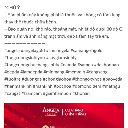
*CHÚ Ý
– Sản phẩm này không phải là thuốc và không có tác dụng
thay thế thuốc chữa bệnh.
– Bảo quản nơi khô ráo, thoáng mát, nhiệt độ dưới 30 độ C,
tránh ẩm và ánh nắng mặt trời, để xa tầm tay trẻ em.
———————————
#angela #angelagold #samangela #samangelagold
#tangcuongsinhlynu #suygiamsinhly
#tangcuongchucnangsinhly #namda #samda #dakhonhan
#depda #lamdepda #minmang #memmin #cangsang
#tuoitre #duongda #chonglaohoa #chongoxyhoa #baoveda
#tienmankinh #mankinh #bochoa #domohoidem #matngu
#caugat #tramcam #giamhamuon #khohan