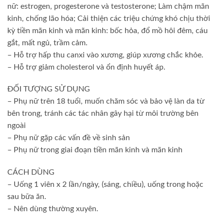
nữ: estrogen, progesterone và testosterone; Làm chậm mãn
kinh, chống lão hóa; Cải thiện các triệu chứng khó chịu thời
kỳ tiền mãn kinh và mãn kinh: bốc hỏa, đổ mồ hôi đêm, cáu
gắt, mất ngủ, trầm cảm.
– Hỗ trợ hấp thu canxi vào xương, giúp xương chắc khỏe.
– Hỗ trợ giảm cholesterol và ổn định huyết áp.
ĐỐI TƯỢNG SỬ DỤNG
– Phụ nữ trên 18 tuổi, muốn chăm sóc và bảo vệ làn da từ
bên trong, tránh các tác nhân gây hại từ môi trường bên
ngoài
– Phụ nữ gặp các vấn đề về sinh sản
– Phụ nữ trong giai đoạn tiền mãn kinh và mãn kinh
CÁCH DÙNG
– Uống 1 viên x 2 lần/ngày, (sáng, chiều), uống trong hoặc
sau bữa ăn.
– Nên dùng thường xuyên.