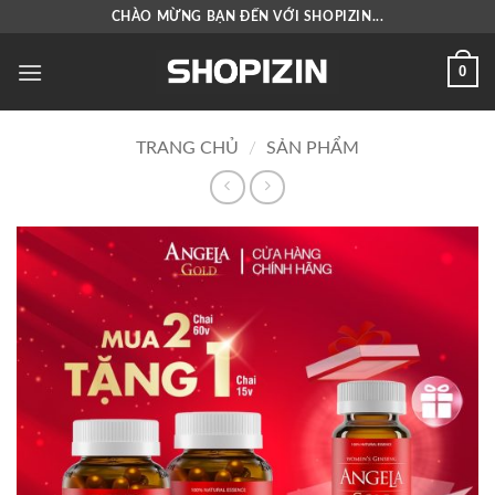
Bỏ
CHÀO MỪNG BẠN ĐẾN VỚI SHOPIZIN...
qua
nội
0
dung
TRANG CHỦ
/
SẢN PHẨM