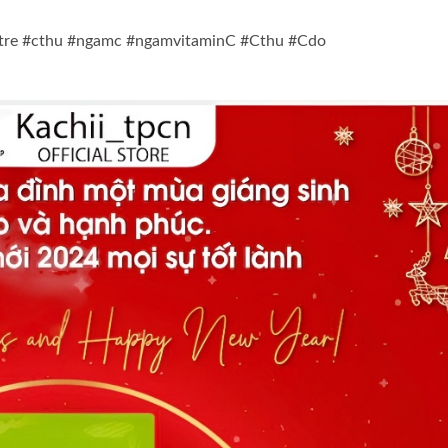
tre #cthu #ngamc #ngamvitaminC #Cthu #Cdo