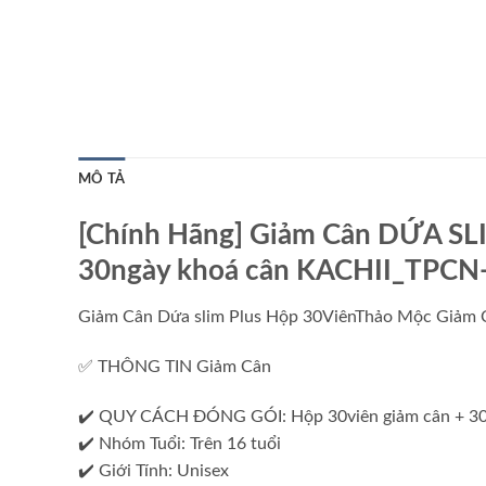
MÔ TẢ
[Chính Hãng] Giảm Cân DỨA SL
30ngày khoá cân KACHII_TPCN-
Giảm Cân Dứa slim Plus Hộp 30ViênThảo Mộc Giảm
✅ THÔNG TIN Giảm Cân
✔️ QUY CÁCH ĐÓNG GÓI: Hộp 30viên giảm cân + 30
✔️ Nhóm Tuổi: Trên 16 tuổi
✔️ Giới Tính: Unisex