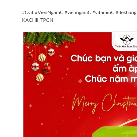
#Cvit #VienNgamC #vienngamC #vitaminC #dekhang
KACHII_TPCN