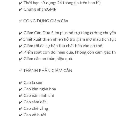
✔️ Thời hạn sử dụng: 24 tháng (in trên bao bì).
✔️ Chứng nhận:GMP
✅ CÔNG DỤNG Giảm Cân
✔️ Giảm Cân Dứa Slim plus hỗ trợ tăng cường chuyển
✔️Chiết xuất thiên nhiên hỗ trợ giảm mỡ máu tích tụ ở
✔️ Giảm tối đa sự hấp thu chất béo vào cơ thể
✔️ Kiểm soát cơn đói hiệu quả, không còn cảm giác t
✔️ Giảm cân an toàn,hiệu quả
✅ THÀNH PHẦN GIẢM CÂN
✔️ Cao lá sen
✔️ Cao kim ngân hoa
✔️ Cao nấm linh chi
✔️ Cao sâm đất
✔️ Cao chè vằng
✔️ Cao vỏ bưởi