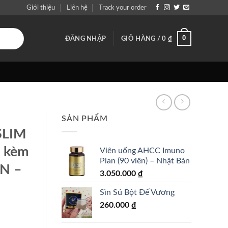
Giới thiệu
Liên hệ
Track your order
0
ĐĂNG NHẬP
GIỎ HÀNG /
0
₫
SẢN PHẨM
SLIM
g kèm
Viên uống AHCC Imuno
Plan (90 viên) – Nhật Bản
CN –
3.050.000
₫
Sìn Sú Bột Đế Vương
260.000
₫