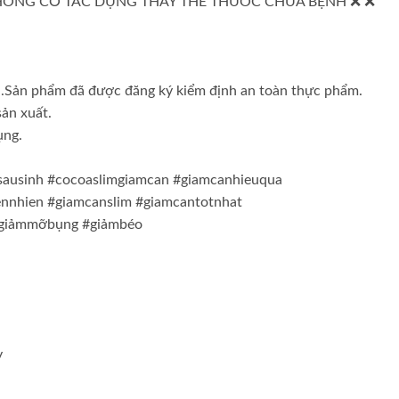
HÔNG CÓ TÁC DỤNG THAY THẾ THUỐC CHỮA BỆNH ❌ ❌
a.Sản phẩm đã được đăng ký kiểm định an toàn thực phẩm.
sản xuất.
ụng.
ausinh #cocoaslimgiamcan #giamcanhieuqua
nnhien #giamcanslim #giamcantotnhat
 #giảmmỡbụng #giảmbéo
y