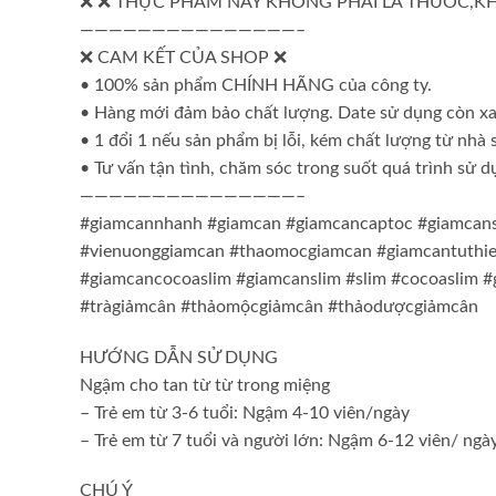
❌ ❌ THỰC PHẨM NÀY KHÔNG PHẢI LÀ THUỐC,K
———————————————–
❌ CAM KẾT CỦA SHOP ❌
• 100% sản phẩm CHÍNH HÃNG của công ty.
• Hàng mới đảm bảo chất lượng. Date sử dụng còn x
• 1 đổi 1 nếu sản phẩm bị lỗi, kém chất lượng từ nhà 
• Tư vấn tận tình, chăm sóc trong suốt quá trình sử d
———————————————–
#giamcannhanh #giamcan #giamcancaptoc #giamcans
#vienuonggiamcan #thaomocgiamcan #giamcantuthie
#giamcancocoaslim #giamcanslim #slim #cocoaslim
#tràgiảmcân #thảomộcgiảmcân #thảodượcgiảmcân
HƯỚNG DẪN SỬ DỤNG
Ngậm cho tan từ từ trong miệng
– Trẻ em từ 3-6 tuổi: Ngậm 4-10 viên/ngày
– Trẻ em từ 7 tuổi và người lớn: Ngậm 6-12 viên/ ngà
CHÚ Ý