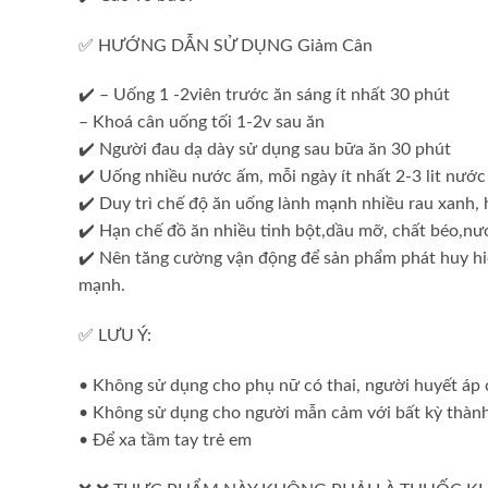
✅ HƯỚNG DẪN SỬ DỤNG Giảm Cân
✔️ – Uống 1 -2viên trước ăn sáng ít nhất 30 phút
– Khoá cân uống tối 1-2v sau ăn
✔️ Người đau dạ dày sử dụng sau bữa ăn 30 phút
✔️ Uống nhiều nước ấm, mỗi ngày ít nhất 2-3 lit nước
✔️ Duy trì chế độ ăn uống lành mạnh nhiều rau xanh, 
✔️ Hạn chế đồ ăn nhiều tinh bột,dầu mỡ, chất béo,nướ
✔️ Nên tăng cường vận động để sản phẩm phát huy hi
mạnh.
✅ LƯU Ý:
• Không sử dụng cho phụ nữ có thai, người huyết áp c
• Không sử dụng cho người mẫn cảm với bất kỳ thàn
• Để xa tầm tay trẻ em