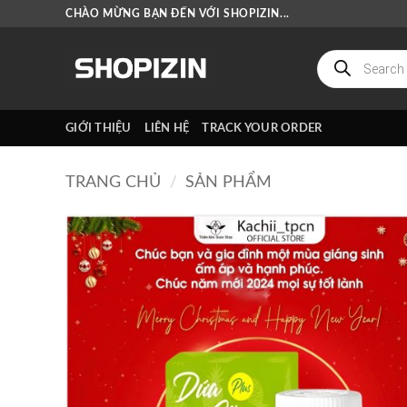
Bỏ
CHÀO MỪNG BẠN ĐẾN VỚI SHOPIZIN...
qua
nội
Tìm
kiếm
dung
sản
phẩm
GIỚI THIỆU
LIÊN HỆ
TRACK YOUR ORDER
TRANG CHỦ
/
SẢN PHẨM