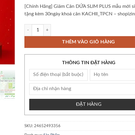
[Chính Hãng] Giảm Cân DỨA SLIM PLUS mẫu mới s
tặng kèm 30ngày khoá cân KACHII_TPCN – shopizin
[Chính Hãng] Giảm Cân DỨA SLIM PLUS mẫu mới siêu mạnh
THÊM VÀO GIỎ HÀNG
THÔNG TIN ĐẶT HÀNG
ĐẶT HÀNG
SKU:
24652493356