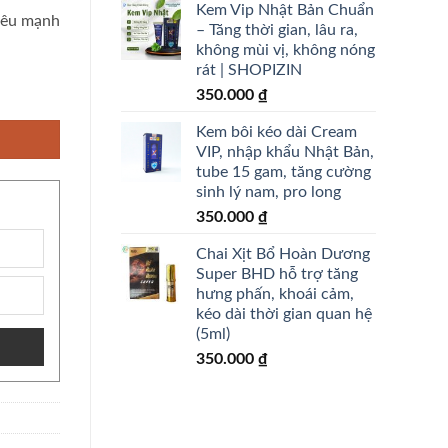
Kem Vip Nhật Bản Chuẩn
iêu mạnh
– Tăng thời gian, lâu ra,
không mùi vị, không nóng
rát | SHOPIZIN
 tặng kèm 30ngày khoá cân KACHII_TPCN - shopizin số lượng
350.000
₫
Kem bôi kéo dài Cream
VIP, nhập khẩu Nhật Bản,
tube 15 gam, tăng cường
sinh lý nam, pro long
350.000
₫
Chai Xịt Bổ Hoàn Dương
Super BHD hỗ trợ tăng
hưng phấn, khoái cảm,
kéo dài thời gian quan hệ
(5ml)
350.000
₫