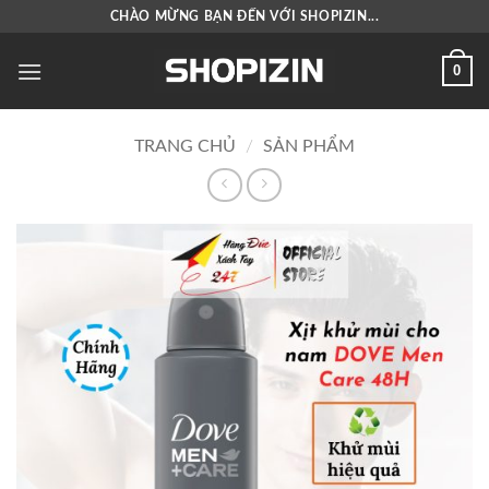
Bỏ
CHÀO MỪNG BẠN ĐẾN VỚI SHOPIZIN...
qua
nội
0
dung
TRANG CHỦ
/
SẢN PHẨM