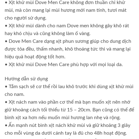
• Xịt khử mùi Dove Men Care không đơn thuần chỉ khử
mùi, mà còn mang lại mùi hương mới nam tính, tươi mát
cho người sử dụng.
• Xịt khử mùi dành cho nam Dove men không gây khô rát
hay khó chịu và cũng không làm ố vàng.
• Dove Men Care dạng xịt phun sương giúp cho dung dịch
được tỏa đều, thấm nhanh, khô thoáng tức thì và mang lại
hiệu quả hoạt động tốt hơn.
• Xịt khử mùi Dove Men Care phù hợp với mọi loại da.
Hướng dẫn sử dụng
• Tắm sạch sẽ cơ thể rồi lau khô trước khi dùng xịt khử mùi
cho nam.
• Xịt nách nam vào phần cơ thể mà bạn muốn xịt nên nhớ
giữ khoảng cách tối thiểu từ 15 – 20cm. Bạn cũng có thể để
bình xịt xa hơn nếu muốn mùi hương lan nhẹ và rộng.
• Ấn mạnh nút bình xịt nách khử mùi và giữ khoảng 3 giây
cho mỗi vùng da dưới cánh tay là đủ cho 48h hoạt động.