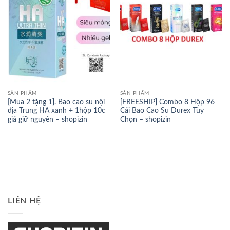
SẢN PHẨM
SẢN PHẨM
[Mua 2 tặng 1]. Bao cao su nội
[FREESHIP] Combo 8 Hộp 96
địa Trung HA xanh + 1hộp 10c
Cái Bao Cao Su Durex Tùy
giá giữ nguyên – shopizin
Chọn – shopizin
LIÊN HỆ