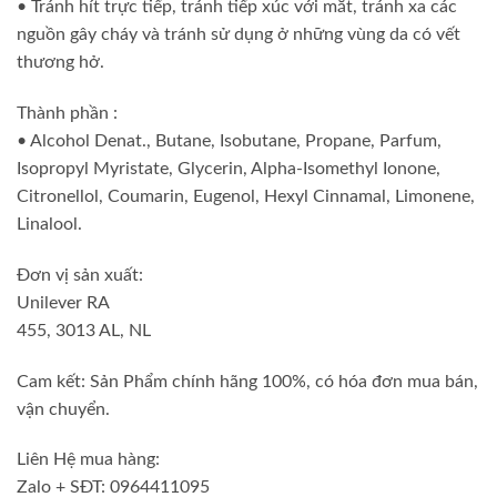
• Tránh hít trực tiếp, tránh tiếp xúc với mắt, tránh xa các
nguồn gây cháy và tránh sử dụng ở những vùng da có vết
thương hở.
Thành phần :
• Alcohol Denat., Butane, Isobutane, Propane, Parfum,
Isopropyl Myristate, Glycerin, Alpha-Isomethyl Ionone,
Citronellol, Coumarin, Eugenol, Hexyl Cinnamal, Limonene,
Linalool.
Đơn vị sản xuất:
Unilever RA
455, 3013 AL, NL
Cam kết: Sản Phẩm chính hãng 100%, có hóa đơn mua bán,
vận chuyển.
Liên Hệ mua hàng:
Zalo + SĐT: 0964411095