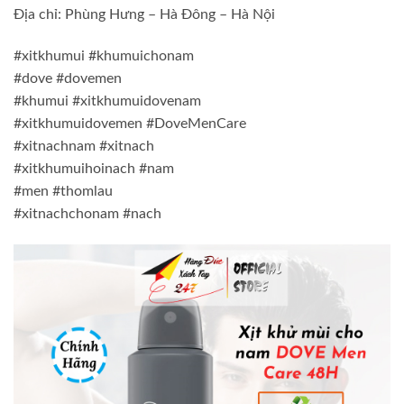
Địa chỉ: Phùng Hưng – Hà Đông – Hà Nội
#xitkhumui #khumuichonam
#dove #dovemen
#khumui #xitkhumuidovenam
#xitkhumuidovemen #DoveMenCare
#xitnachnam #xitnach
#xitkhumuihoinach #nam
#men #thomlau
#xitnachchonam #nach