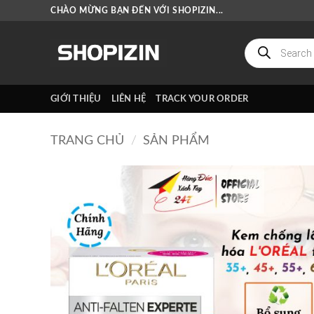
Bỏ
CHÀO MỪNG BẠN ĐẾN VỚI SHOPIZIN...
qua
nội
Tìm
kiếm
dung
sản
phẩm
GIỚI THIỆU
LIÊN HỆ
TRACK YOUR ORDER
TRANG CHỦ
/
SẢN PHẨM