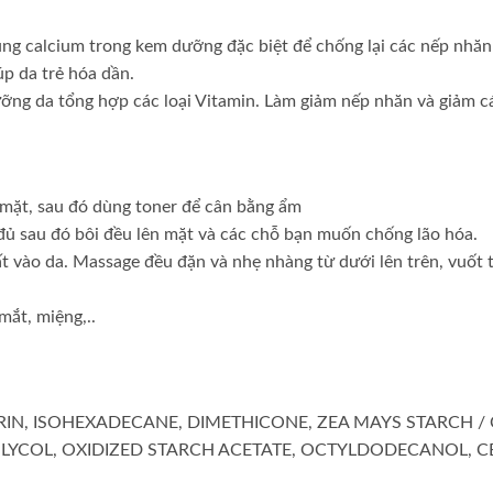
g calcium trong kem dưỡng đặc biệt để chống lại các nếp nhăn
úp da trẻ hóa dần.
ưỡng da tổng hợp các loại Vitamin. Làm giảm nếp nhăn và giảm 
 mặt, sau đó dùng toner để cân bằng ẩm
ủ sau đó bôi đều lên mặt và các chỗ bạn muốn chống lão hóa.
 vào da. Massage đều đặn và nhẹ nhàng từ dưới lên trên, vuốt 
ắt, miệng,..
CERIN, ISOHEXADECANE, DIMETHICONE, ZEA MAYS STARCH /
GLYCOL, OXIDIZED STARCH ACETATE, OCTYLDODECANOL, C