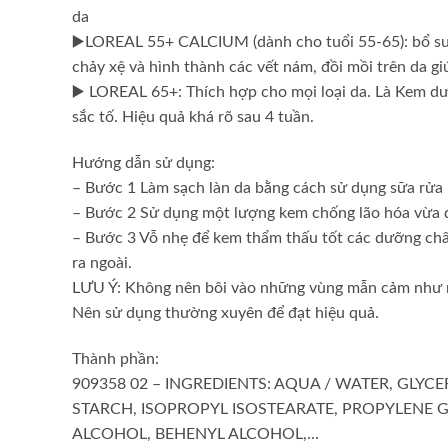
da
▶️LOREAL 55+ CALCIUM (dành cho tuổi 55-65): bổ sun
chảy xệ và hình thành các vết nám, đồi mồi trên da gi
▶️ LOREAL 65+: Thích hợp cho mọi loại da. Là Kem d
sắc tố. Hiệu quả khá rõ sau 4 tuần.
Hướng dẫn sử dụng:
– Bước 1 Làm sạch làn da bằng cách sử dụng sữa rửa
– Bước 2 Sử dụng một lượng kem chống lão hóa vừa đ
– Bước 3 Vỗ nhẹ để kem thẩm thấu tốt các dưỡng chất
ra ngoài.
LƯU Ý: Không nên bôi vào những vùng mẫn cảm như m
Nên sử dụng thường xuyên để đạt hiệu quả.
Thành phần:
909358 02 – INGREDIENTS: AQUA / WATER, GLY
STARCH, ISOPROPYL ISOSTEARATE, PROPYLENE 
ALCOHOL, BEHENYL ALCOHOL,…