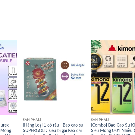
SẢN PHẨM
SẢN PHẨM
Durex
[Hàng Loại 1 có râu ] Bao cao su
[Combo] Bao Cao Su K
u Mỏng
SUPERGOLD siêu bi gai Kéo dài
Siêu Mỏng 0.01 Nhiều G