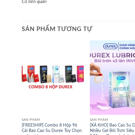
Có liên quan
SẢN PHẨM TƯƠNG TỰ
SẢN PHẨM
SẢN PHẨM
[FREESHIP] Combo 8 Hộp 96
[XẢ KHO] Bao Cao Su 
Cái Bao Cao Su Durex Tùy Chọn
Nhiều Gel Bôi Trơn Siê