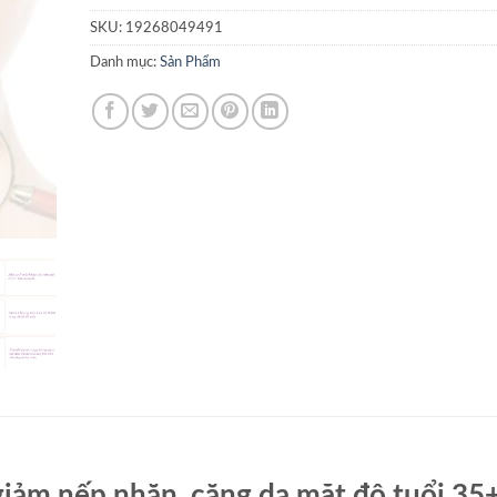
SKU:
19268049491
Danh mục:
Sản Phẩm
giảm nếp nhăn, căng da mặt độ tuổi 35+