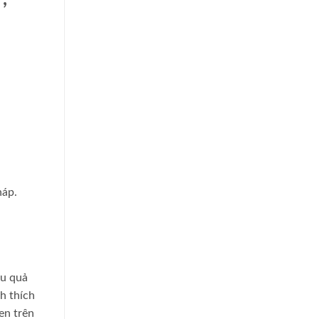
háp.
ệu quả
ch thích
en trên