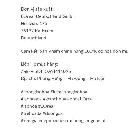
Đơn vị sản xuất:
L’Oréal Deutschland GmbH
Hertzstr. 175
76187 Karlsruhe
Deutschland
Cam kết: Sản Phẩm chính hãng 100%, có hóa đơn mua
Liên Hệ mua hàng:
Zalo + SĐT: 0964411095
Địa chỉ: Phùng Hưng – Hà Đông – Hà Nội
#chonglaohoa #kemchonglaohoa
#laohoada #kemchonglaohoaL’Oreal
#laohoa #L’Oreal
#trehoada #duongda
#kemgiamnepnhan #kemduongcangdamat