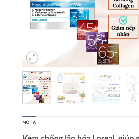
MÔ TẢ
Kem chống lão hóa Loreal, giúp 