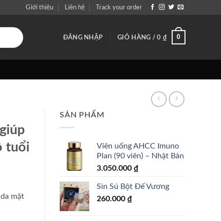
Giới thiệu
Liên hệ
Track your order
0
ĐĂNG NHẬP
GIỎ HÀNG /
0
₫
SẢN PHẨM
giúp
 tuổi
Viên uống AHCC Imuno
Plan (90 viên) – Nhật Bản
3.050.000
₫
Sìn Sú Bột Đế Vương
 da mặt
260.000
₫