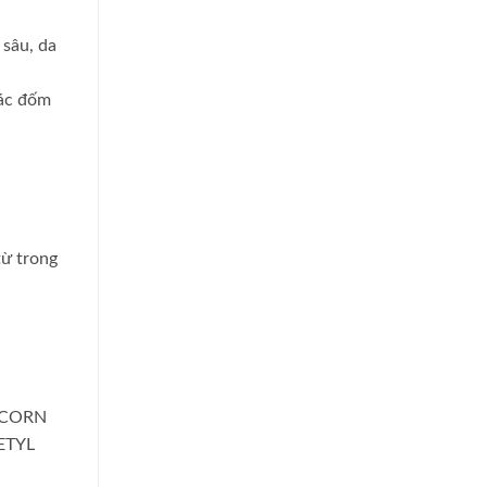
 sâu, da
các đốm
từ trong
 CORN
ETYL