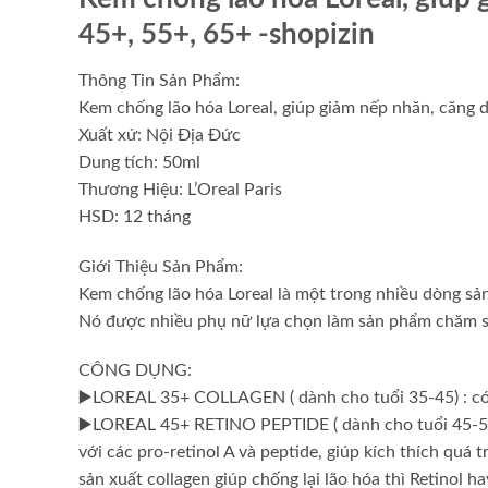
45+, 55+, 65+
-shopizin
Thông Tin Sản Phẩm:
Kem chống lão hóa Loreal, giúp giảm nếp nhăn, căng d
Xuất xứ: Nội Địa Đức
Dung tích: 50ml
Thương Hiệu: L’Oreal Paris
HSD: 12 tháng
Giới Thiệu Sản Phẩm:
Kem chống lão hóa Loreal là một trong nhiều dòng sả
Nó được nhiều phụ nữ lựa chọn làm sản phẩm chăm só
CÔNG DỤNG:
▶️LOREAL 35+ COLLAGEN ( dành cho tuổi 35-45) : có c
▶️LOREAL 45+ RETINO PEPTIDE ( dành cho tuổi 45-55
với các pro-retinol A và peptide, giúp kích thích quá t
sản xuất collagen giúp chống lại lão hóa thì Retinol h