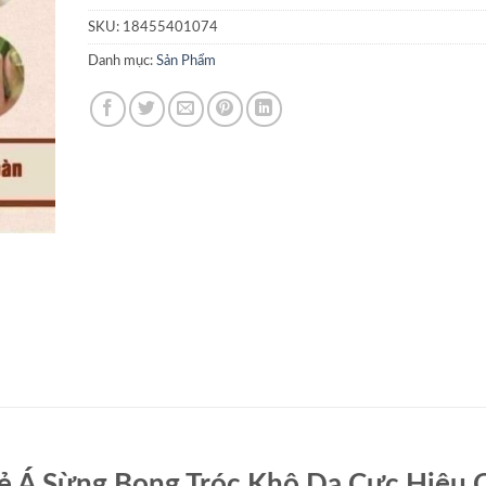
SKU:
18455401074
Danh mục:
Sản Phẩm
ẻ Á Sừng Bong Tróc Khô Da Cực Hiệu 