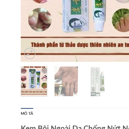
MÔ TẢ
Kem Bôi Ngoài Da Chống Nứt N