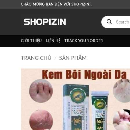
Bỏ
CHÀO MỪNG BẠN ĐẾN VỚI SHOPIZIN...
qua
nội
Tìm
kiếm
dung
sản
phẩm
GIỚI THIỆU
LIÊN HỆ
TRACK YOUR ORDER
TRANG CHỦ
/
SẢN PHẨM