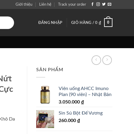
Giới thiệu
Liên hệ
Track your order
0
ĐĂNG NHẬP
GIỎ HÀNG /
0
₫
SẢN PHẨM
Nứt
 Cực
Viên uống AHCC Imuno
Plan (90 viên) – Nhật Bản
3.050.000
₫
Sìn Sú Bột Đế Vương
 Khô Da
260.000
₫