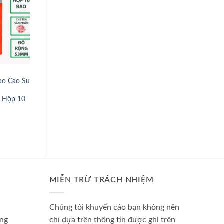
SẢN PHẨM
SẢN PHẨM
o Cao Su
[Hàng Loại 1 có râu ] Bao cao su
[Combo 2 hộp] Bao Ca
SUPERGOLD siêu bi gai Kéo dài
Durex Gân Gai, Bcs Ké
 Hộp 10
thời gian hộp 2 cái – shopizin
Gian Quan Hệ(24 cái) 
Durex Chính Hiệu. Tặn
3 cái – shopizin
MIỄN TRỪ TRÁCH NHIỆM
Chúng tôi khuyến cáo bạn không nên
àng
chỉ dựa trên thông tin được ghi trên