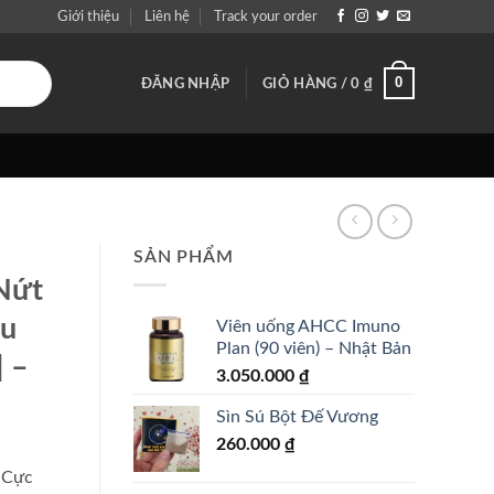
Giới thiệu
Liên hệ
Track your order
0
ĐĂNG NHẬP
GIỎ HÀNG /
0
₫
SẢN PHẨM
Nứt
ệu
Viên uống AHCC Imuno
Plan (90 viên) – Nhật Bản
 –
3.050.000
₫
Sìn Sú Bột Đế Vương
260.000
₫
 Cực