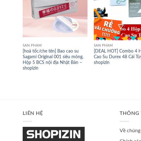
SẢN PHẨM
SẢN PHẨM
[hoả tốc/che tên] Bao cao su
[DEAL HOT] Combo 4 
Sagami Original 001 siêu mỏng,
Cao Su Durex 48 Cái Tù
Hộp 5 BCS nội địa Nhật Bản –
shopizin
shopizin
LIÊN HỆ
THÔNG 
Về chúng 