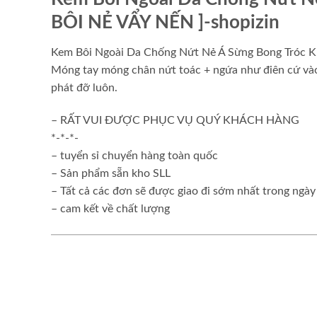
BÔI NẺ VẨY NẾN ]-shopizin
Kem Bôi Ngoài Da Chống Nứt Nẻ Á Sừng Bong Tróc 
Móng tay móng chân nứt toác + ngứa như điên cứ vào 
phát đỡ luôn.
– RẤT VUI ĐƯỢC PHỤC VỤ QUÝ KHÁCH HÀNG
*-*-*-
– tuyển sỉ chuyển hàng toàn quốc
– Sản phẩm sẵn kho SLL
– Tất cả các đơn sẽ được giao đi sớm nhất trong ngày
– cam kết về chất lượng