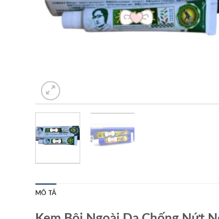
MÔ TẢ
Kem Bôi Ngoài Da Chống Nứt N