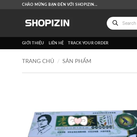
Bỏ
CHÀO MỪNG BẠN ĐẾN VỚI SHOPIZIN...
qua
nội
Tìm
kiếm
dung
sản
phẩm
GIỚI THIỆU
LIÊN HỆ
TRACK YOUR ORDER
TRANG CHỦ
/
SẢN PHẨM