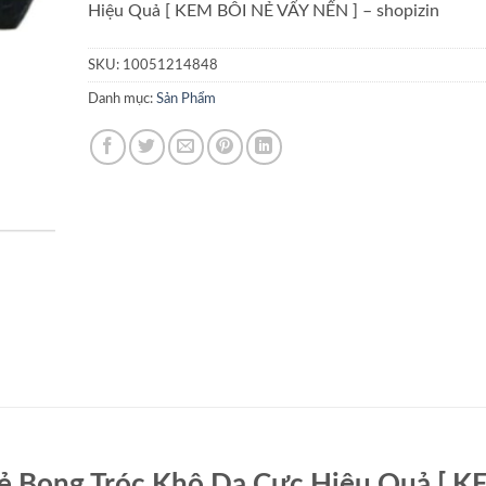
Hiệu Quả [ KEM BÔI NẺ VẨY NẾN ] – shopizin
SKU:
10051214848
Danh mục:
Sản Phẩm
ẻ Bong Tróc Khô Da Cực Hiệu Quả [ 