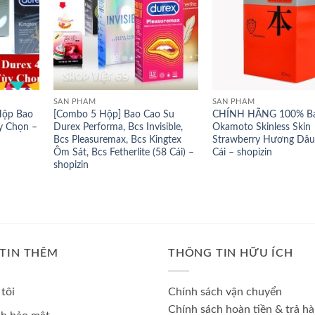
SẢN PHẨM
SẢN PHẨM
Hộp Bao
[Combo 5 Hộp] Bao Cao Su
CHÍNH HÃNG 100% Ba
y Chọn –
Durex Performa, Bcs Invisible,
Okamoto Skinless Skin
Bcs Pleasuremax, Bcs Kingtex
Strawberry Hương Dâu
Ôm Sát, Bcs Fetherlite (58 Cái) –
Cái – shopizin
shopizin
TIN THÊM
THÔNG TIN HỮU ÍCH
tôi
Chính sách vận chuyển
Chính sách hoàn tiền & trả h