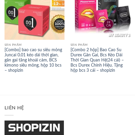
SẢN PHẨM
SẢN PHẨM
[Combo] bao cao su siêu mỏng
[Combo 2 hộp] Bao Cao Su
Juncai 0.01 kéo dài thời gian,
Durex Gân Gai, Bcs Kéo Dài
gân gai tăng khoái cảm, BCS
Thời Gian Quan Hệ(24 cái) –
kimono siêu mỏng, hộp 10 bcs
Bcs Durex Chính Hiệu. Tặng
– shopizin
hộp bcs 3 cái – shopizin
LIÊN HỆ