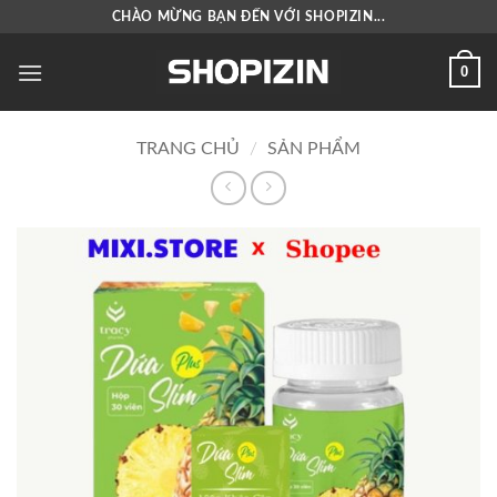
Bỏ
CHÀO MỪNG BẠN ĐẾN VỚI SHOPIZIN...
qua
nội
0
dung
TRANG CHỦ
/
SẢN PHẨM