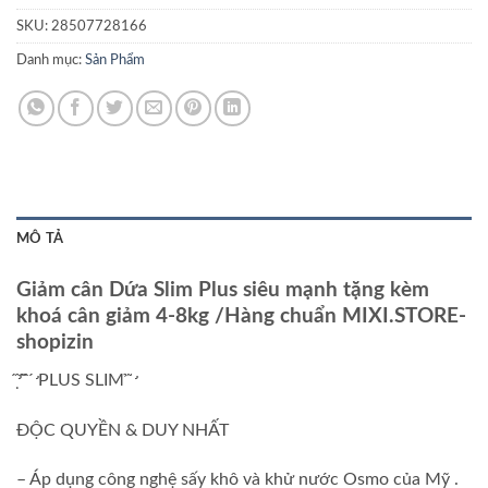
SKU:
28507728166
Danh mục:
Sản Phẩm
MÔ TẢ
Giảm cân Dứa Slim Plus siêu mạnh tặng kèm
khoá cân giảm 4-8kg /Hàng chuẩn MIXI.STORE-
shopizin
̛́ ̣̂ ̂́ ̂̀ ̛́ PLUS SLIM ̉ ̛̃
ĐỘC QUYỀN & DUY NHẤT
– Áp dụng công nghệ sấy khô và khử nước Osmo của Mỹ .