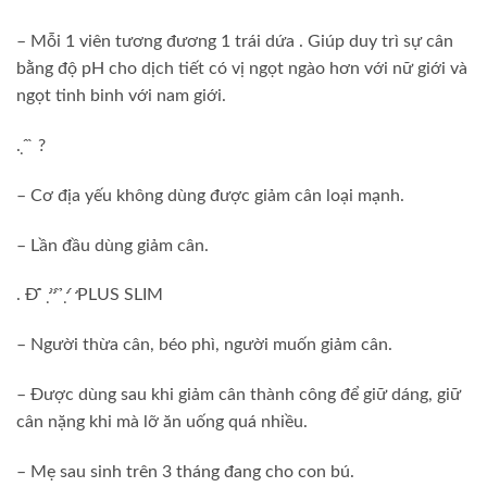
– Mỗi 1 viên tương đương 1 trái dứa . Giúp duy trì sự cân
bằng độ pH cho dịch tiết có vị ngọt ngào hơn với nữ giới và
ngọt tinh binh với nam giới.
. ̣ ̂ ̀ ?
– Cơ địa yếu không dùng được giảm cân loại mạnh.
– Lần đầu dùng giảm cân.
. Đ ̂́ ̛ ̛̣ ̀ ̂ ̛̉ ̣ ̛́ PLUS SLIM
– Người thừa cân, béo phì, người muốn giảm cân.
– Được dùng sau khi giảm cân thành công để giữ dáng, giữ
cân nặng khi mà lỡ ăn uống quá nhiều.
– Mẹ sau sinh trên 3 tháng đang cho con bú.