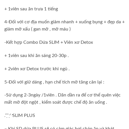
+ 1viên sau ăn trưa 1 tiếng
4-Đối với cơ địa muốn giảm nhanh + xuống bụng + đẹp da +
giảm mỡ xấu ( gan mỡ , mỡ máu )
-Kết hợp Combo Dứa SLIM + Viên xơ Detox
+ 1viên sau khi ăn sáng 20-30p .
+ 2viên xơ Detox trước khi ngủ .
5-Đối với giữ dáng , hạn chế tích mỡ tăng cân lại :
-Sử dụng 2-3ngày /1viên . Dãn dần ra để cơ thể quên việc
mất mỡ đột ngột , kiểm soát được chế độ ăn uống .
. ̉ ̣̂ ̛̉ ̣ ̛́ SLIM PLUS
– Khi SD dứa PLUS sẽ có cảm giác hơi chán ăn và khát