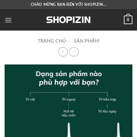
Bỏ
CHÀO MỪNG BẠN ĐẾN VỚI SHOPIZIN...
qua
nội
0
dung
TRANG CHỦ
/
SẢN PHẨM