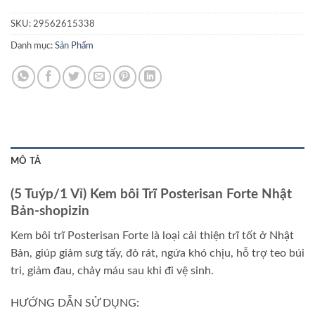
SKU:
29562615338
Danh mục:
Sản Phẩm
MÔ TẢ
(5 Tuýp/1 Vỉ) Kem bôi Trĩ Posterisan Forte Nhật
Bản-shopizin
Kem bôi trĩ Posterisan Forte là loại cải thiện trĩ tốt ở Nhật
Bản, giúp giảm sưg tấy, đỏ rát, ngứa khó chịu, hỗ trợ teo búi
tri, giảm đau, chảy máu sau khi đi vệ sinh.
HƯỚNG DẪN SỬ DỤNG: