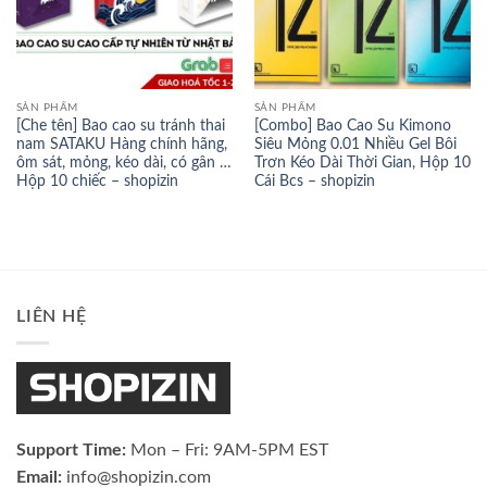
SẢN PHẨM
SẢN PHẨM
[Che tên] Bao cao su tránh thai
[Combo] Bao Cao Su Kimono
nam SATAKU Hàng chính hãng,
Siêu Mỏng 0.01 Nhiều Gel Bôi
ôm sát, mỏng, kéo dài, có gân …
Trơn Kéo Dài Thời Gian, Hộp 10
Hộp 10 chiếc – shopizin
Cái Bcs – shopizin
LIÊN HỆ
Support Time:
Mon – Fri: 9AM-5PM EST
Email:
info@shopizin.com