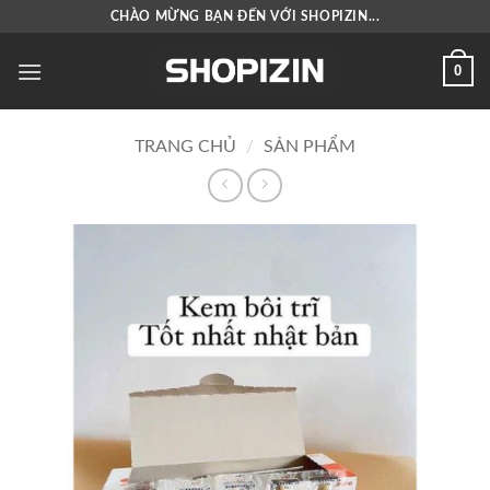
Bỏ
CHÀO MỪNG BẠN ĐẾN VỚI SHOPIZIN...
qua
nội
0
dung
TRANG CHỦ
/
SẢN PHẨM