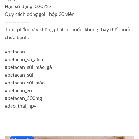
Hạn sử dụng: 020727
Quy cách đóng gói : hộp 30 viên
——————-
Thực phẩm này không phải là thuốc, không thay thế thuốc
chữa bệnh.
#betacan
#betacan_và_ahcc
#betacan_sùi_mào_gà
#betacan_sùi
#betacan_sùi_mào
#betacan_zn
#betacan_500mg
#dao_thai_hpv