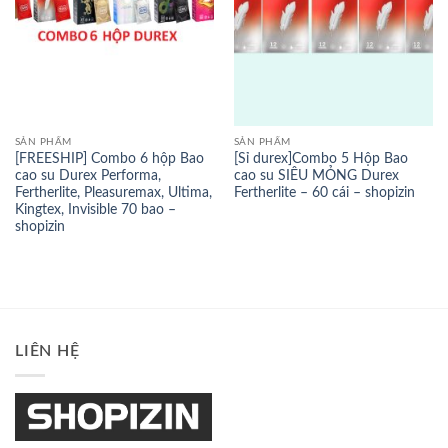
SẢN PHẨM
SẢN PHẨM
[FREESHIP] Combo 6 hộp Bao
[Sỉ durex]Combo 5 Hộp Bao
cao su Durex Performa,
cao su SIÊU MỎNG Durex
Fertherlite, Pleasuremax, Ultima,
Fertherlite – 60 cái – shopizin
Kingtex, Invisible 70 bao –
shopizin
LIÊN HỆ