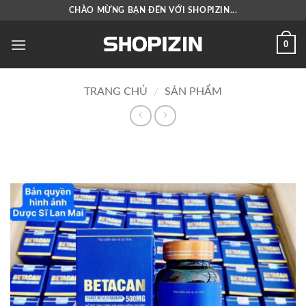
Bỏ
CHÀO MỪNG BẠN ĐẾN VỚI SHOPIZIN...
qua
nội
0
dung
TRANG CHỦ
/
SẢN PHẨM