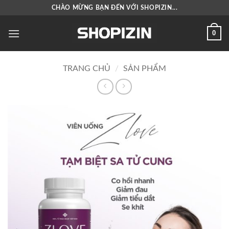
Bỏ
CHÀO MỪNG BẠN ĐẾN VỚI SHOPIZIN...
qua
nội
0
dung
TRANG CHỦ
/
SẢN PHẨM