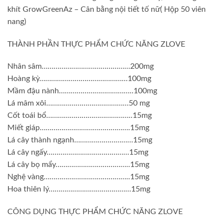
khít GrowGreenAz – Cân bằng nội tiết tố nữ( Hộp 50 viên
nang)
THÀNH PHẦN THỰC PHẨM CHỨC NĂNG ZLOVE
Nhân sâm………………………………………200mg
Hoàng kỳ………………………………………100mg
Mầm đậu nành………………………………..100mg
Lá mâm xôi……………………………………50 mg
Cốt toái bổ……………………………………..15mg
Miết giáp……………………………………….15mg
Lá cây thành ngạnh…………………………15mg
Lá cây ngấy……………………………………15mg
Lá cây bọ mẩy………………………………..15mg
Nghệ vàng……………………………………..15mg
Hoa thiên lý……………………………………15mg
CÔNG DỤNG THỰC PHẨM CHỨC NĂNG ZLOVE