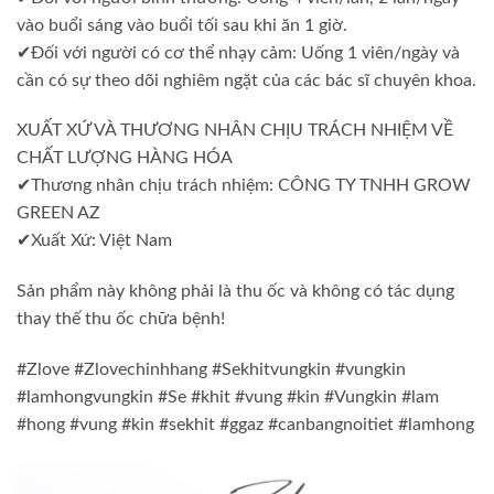
vào buổi sáng vào buổi tối sau khi ăn 1 giờ.
✔Đối với người có cơ thể nhạy cảm: Uống 1 viên/ngày và
cần có sự theo dõi nghiêm ngặt của các bác sĩ chuyên khoa.
XUẤT XỨ VÀ THƯƠNG NHÂN CHỊU TRÁCH NHIỆM VỀ
CHẤT LƯỢNG HÀNG HÓA
✔Thương nhân chịu trách nhiệm: CÔNG TY TNHH GROW
GREEN AZ
✔Xuất Xứ: Việt Nam
Sản phẩm này không phải là thu ốc và không có tác dụng
thay thế thu ốc chữa bệnh!
#Zlove #Zlovechinhhang #Sekhitvungkin #vungkin
#lamhongvungkin #Se #khit #vung #kin #Vungkin #lam
#hong #vung #kin #sekhit #ggaz #canbangnoitiet #lamhong