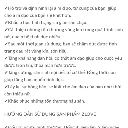
✔Hỗ trợ và định hình lại â m đ ạo, tử cung của bạn, giúp
cho â m đạo của bạn s e khít hơn.
✔Khắc p hục tình trạng s a giãn sàn chậu.
✔Cải thiện những tổn thương vùng kín trong quá trình sinh
nở, qua n hệ tì nh dục nhiều.
✔Sau một thời gian sử dụng, bạn sẽ chấm dứt được tình
trạng đau rát vùng kín, són tiểu.
✔Tăng khả năng đàn hồi, co thắt âm đạo giúp cho cuộc yêu
được trơn tru, thỏa mãn hơn trước.
✔Tăng cường, sản sinh nội tiết tố cơ thể. Đồng thời còn
giúp tăng ham muốn tình dục.
✔Lấy lại sự hồng hào, se khít cho âm đạo của bạn như thời
còn thiếu nữ.
✔Khắc phục những tổn thương hậu sản.
HƯỚNG DẪN SỬ DỤNG SẢN PHẨM ZLOVE
✔Đối với người bình thường: Uống 4 viên/lần, 2 lần/ngày