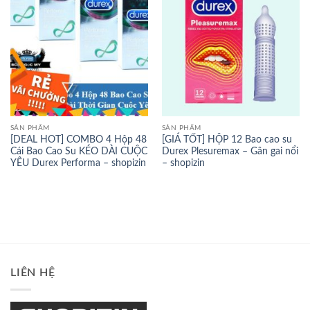
SẢN PHẨM
SẢN PHẨM
[DEAL HOT] COMBO 4 Hộp 48
[GIÁ TỐT] HỘP 12 Bao cao su
Cái Bao Cao Su KÉO DÀI CUỘC
Durex Plesuremax – Gân gai nổi
YÊU Durex Performa – shopizin
– shopizin
LIÊN HỆ