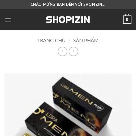
Bỏ
CHÀO MỪNG BẠN ĐẾN VỚI SHOPIZIN...
qua
nội
0
dung
TRANG CHỦ
/
SẢN PHẨM