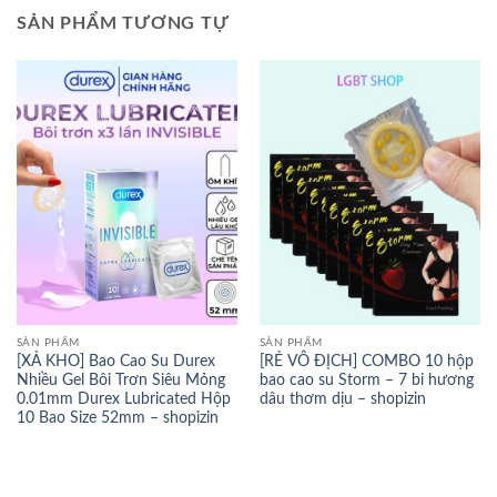
SẢN PHẨM TƯƠNG TỰ
SẢN PHẨM
SẢN PHẨM
[XẢ KHO] Bao Cao Su Durex
[RẺ VÔ ĐỊCH] COMBO 10 hộp
Nhiều Gel Bôi Trơn Siêu Mỏng
bao cao su Storm – 7 bi hương
0.01mm Durex Lubricated Hộp
dâu thơm dịu – shopizin
10 Bao Size 52mm – shopizin