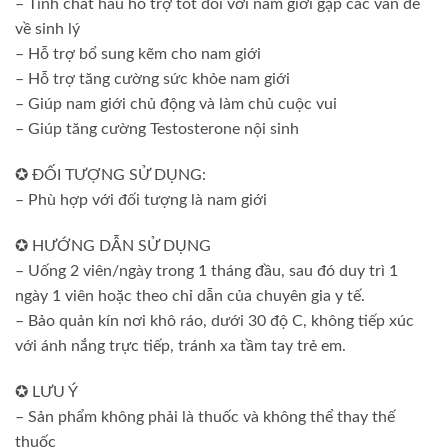
– Tinh chất hàu hỗ trợ tốt đối với nam giới gặp các vấn đề
về sinh lý
– Hỗ trợ bổ sung kẽm cho nam giới
– Hỗ trợ tăng cường sức khỏe nam giới
– Giúp nam giới chủ động và làm chủ cuộc vui
– Giúp tăng cường Testosterone nội sinh
✪ ĐỐI TƯỢNG SỬ DỤNG:
– Phù hợp với đối tượng là nam giới
✪ HƯỚNG DẪN SỬ DỤNG
– Uống 2 viên/ngày trong 1 tháng đầu, sau đó duy trì 1
ngày 1 viên hoặc theo chỉ dẫn của chuyên gia y tế.
– Bảo quản kín nơi khô ráo, dưới 30 độ C, không tiếp xúc
với ánh nắng trực tiếp, tránh xa tầm tay trẻ em.
✪ LƯU Ý
– Sản phẩm không phải là thuốc và không thể thay thế
thuốc