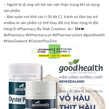
– Người bị dị ứng với hải sản nên thận trọng khi sử dụng
sản phẩm
– Bảo quản nơi khô ráo (<30 độ C), tránh xa tầm tay trẻ
emBao bì sản phẩm có thể thay đổi tuỳ theo từng lô đặt
hàng.© ePharmacy By Xlab Creation. ❄️✅ ✪●❤️
#ePharmacy #ePharmacy.vn #ePharmacystore #goodhealth
#NewZealand #OysterPlusZinc