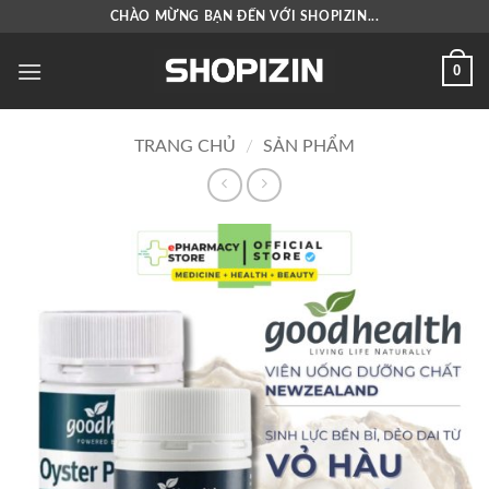
Bỏ
CHÀO MỪNG BẠN ĐẾN VỚI SHOPIZIN...
qua
nội
0
dung
TRANG CHỦ
/
SẢN PHẨM