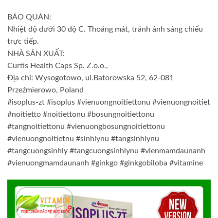
BẢO QUẢN:
Nhiệt độ dưới 30 độ C. Thoáng mát, tránh ánh sáng chiếu
trực tiếp.
NHÀ SẢN XUẤT:
Curtis Health Caps Sp. Z.o.o.,
Địa chỉ: Wysogotowo, ul.Batorowska 52, 62-081
Przeźmierowo, Poland
#isoplus-zt #isoplus #vienuongnoitiettonu #vienuongnoitiet
#noitietto #noitiettonu #bosungnoitiettonu
#tangnoitiettonu #vienuongbosungnoitiettonu
#vienuongnoitietnu #sinhlynu #tangsinhlynu
#tangcuongsinhly #tangcuongsinhlynu #vienmamdaunanh
#vienuongmamdaunanh #ginkgo #ginkgobiloba #vitamine