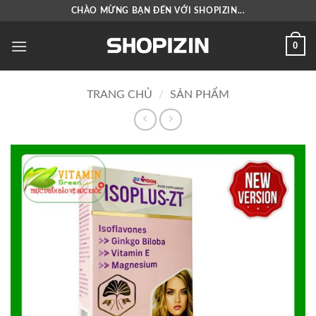
Bỏ
CHÀO MỪNG BẠN ĐẾN VỚI SHOPIZIN...
qua
nội
0
dung
TRANG CHỦ
/
SẢN PHẨM