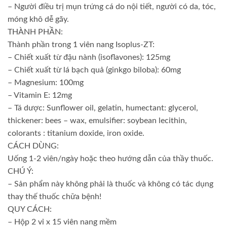
– Người điều trị mụn trứng cá do nội tiết, người có da, tóc,
móng khô dễ gãy.
THÀNH PHẦN:
Thành phần trong 1 viên nang Isoplus-ZT:
– Chiết xuất từ đậu nành (isoflavones): 125mg
– Chiết xuất từ lá bạch quả (ginkgo biloba): 60mg
– Magnesium: 100mg
– Vitamin E: 12mg
– Tá dược: Sunflower oil, gelatin, humectant: glycerol,
thickener: bees – wax, emulsifier: soybean lecithin,
colorants : titanium doxide, iron oxide.
CÁCH DÙNG:
Uống 1-2 viên/ngày hoặc theo hướng dẫn của thầy thuốc.
CHÚ Ý:
– Sản phẩm này không phải là thuốc và không có tác dụng
thay thế thuốc chữa bệnh!
QUY CÁCH:
– Hộp 2 vỉ x 15 viên nang mềm