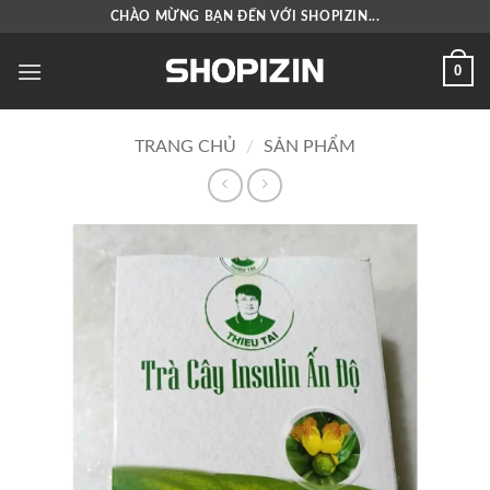
Bỏ
CHÀO MỪNG BẠN ĐẾN VỚI SHOPIZIN...
qua
nội
0
dung
TRANG CHỦ
/
SẢN PHẨM