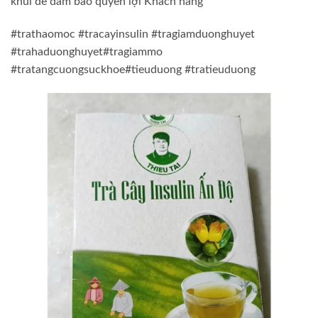
khui để đảm bảo quyền lợi Khách hàng
#trathaomoc #tracayinsulin #tragiamduonghuyet
#trahaduonghuyet#tragiammo
#tratangcuongsuckhoe#tieuduong #tratieuduong