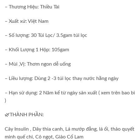
– Thương Hiệu: Thiều Tài
– Xuất xứ: Việt Nam
– Số lượng: 30 Túi Lọc/ 3.5gam túi lọc
– Khối Lượng 1 Hộp: 105gam
– Mùi ,Vị: Thơm ngon dễ uống
– Liều lượng: Dùng 2 -3 túi lọc thay nước hằng ngày
– Hạn sử dụng: 2 Năm kể từ ngày sản xuất ( xem trên bao bì
)
🌿THÀNH PHẦN:
Cây Insulin , Dây thìa canh, Lá mướp đẳng, lá ổi, thảo quyết
minh quế chi, Cỏ ngọt, Giảo Cổ Lam