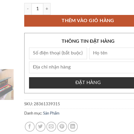
Tinh chất skincare Loramen giúp Cciu kéo dài, chắc khoẻ - s
THÊM VÀO GIỎ HÀNG
THÔNG TIN ĐẶT HÀNG
ĐẶT HÀNG
SKU:
28361339315
Danh mục:
Sản Phẩm