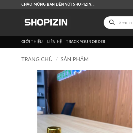
Bỏ
CHÀO MỪNG BẠN ĐẾN VỚI SHOPIZIN...
qua
nội
Tìm
kiếm
dung
sản
phẩm
GIỚI THIỆU
LIÊN HỆ
TRACK YOUR ORDER
TRANG CHỦ
/
SẢN PHẨM