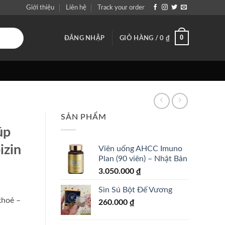
Giới thiệu
Liên hệ
Track your order
0
ĐĂNG NHẬP
GIỎ HÀNG /
0
₫
SẢN PHẨM
úp
izin
Viên uống AHCC Imuno
Plan (90 viên) – Nhật Bản
3.050.000
₫
Sìn Sú Bột Đế Vương
khoẻ –
260.000
₫