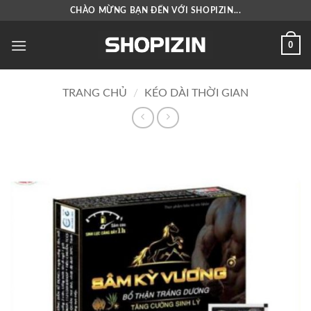
Bỏ
CHÀO MỪNG BẠN ĐẾN VỚI SHOPIZIN...
qua
nội
0
dung
TRANG CHỦ
/
KÉO DÀI THỜI GIAN