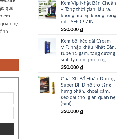
Website
Kem Vip Nhật Bản Chuẩn
ặc quà
– Tăng thời gian, lâu ra,
không mùi vị, không nóng
nh em
rát | SHOPIZIN
 quan hệ
350.000
₫
tình
Kem bôi kéo dài Cream
VIP, nhập khẩu Nhật Bản,
tube 15 gam, tăng cường
sinh lý nam, pro long
350.000
₫
Chai Xịt Bổ Hoàn Dương
Super BHD hỗ trợ tăng
hưng phấn, khoái cảm,
kéo dài thời gian quan hệ
(5ml)
350.000
₫