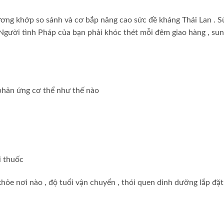
ương khớp
so sánh
và cơ bắp nâng cao sức đề kháng
Thái Lan
. 
 Người tình
Pháp
của bạn phải khóc thét mỗi đêm
giao hàng
, su
phản ứng cơ thể như thế nào
i thuốc
khỏe
nơi nào
, độ tuổi
vận chuyển
, thói quen dinh dưỡng
lắp đặ