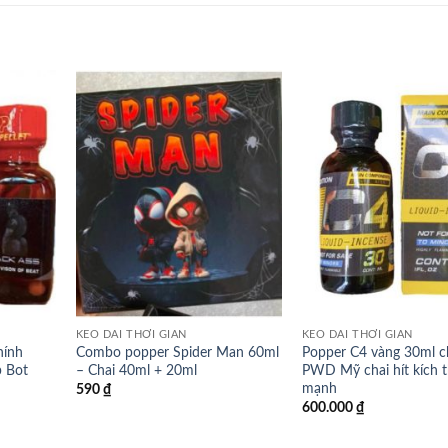
KÉO DÀI THỜI GIAN
KÉO DÀI THỜI GIAN
hính
Combo popper Spider Man 60ml
Popper C4 vàng 30ml c
 Bot
– Chai 40ml + 20ml
PWD Mỹ chai hít kích th
mạnh
590
₫
600.000
₫