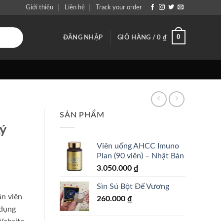
Giới thiệu
Liên hệ
Track your order
0
ĐĂNG NHẬP
GIỎ HÀNG /
0
₫
SẢN PHẨM
ý
Viên uống AHCC Imuno
Plan (90 viên) – Nhật Bản
3.050.000
₫
Sìn Sú Bột Đế Vương
n viên
260.000
₫
 dụng