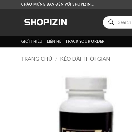
Bỏ
CHÀO MỪNG BẠN ĐẾN VỚI SHOPIZIN...
qua
nội
Tìm
kiếm
dung
sản
phẩm
GIỚI THIỆU
LIÊN HỆ
TRACK YOUR ORDER
TRANG CHỦ
/
KÉO DÀI THỜI GIAN