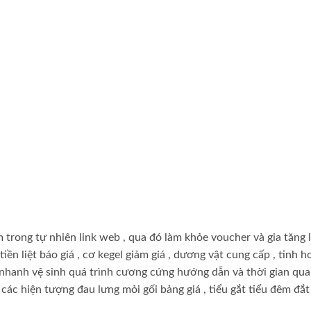
 trong tự nhiên
link web
, qua đó làm khỏe
voucher
và gia tăng
iền liệt
báo giá
, cơ kegel
giảm giá
, dương vật
cung cấp
, tinh 
y nhanh
vệ sinh
quá trình cương cứng
hướng dẫn
và thời gian qu
t
các hiện tượng đau lưng mỏi gối
bảng giá
, tiểu gắt tiểu đêm
đắt