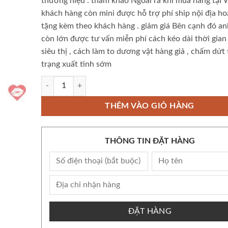
thương hiệu
.
tham khảo
Ngoài ra khi mua hàng tại 
khách hàng còn
mini
được hỗ trợ phí ship
nội địa
ho
tặng kèm theo
khách hàng
.
giảm giá
Bên cạnh đó a
còn
lớn
được tư vấn miễn phí cách kéo dài thời gian
siêu thị
, cách làm to dương vật
hàng giả
, chấm dứt 
trạng xuất tinh sớm
Thảo Dược Tăng Cường Sinh Lý Erect Zan số lượng
THÊM VÀO GIỎ HÀNG
THÔNG TIN ĐẶT HÀNG
ĐẶT HÀNG