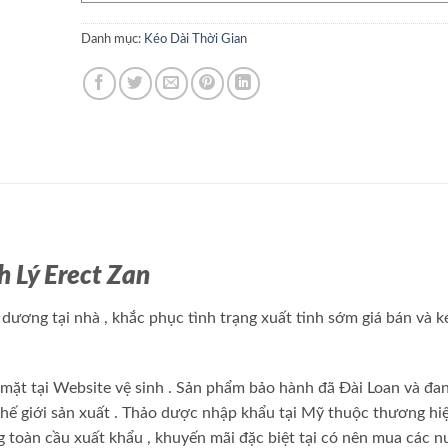
Danh mục:
Kéo Dài Thời Gian
 Lý Erect Zan
g dương
tại nhà
, khắc phục tình trạng xuất tinh sớm
giá bán
và k
 mặt tại Website
vệ sinh
. Sản phẩm
bảo hành
đã
Đài Loan
và đa
hế giới
sản xuất
. Thảo dược nhập khẩu tại Mỹ thuộc thương hi
g toàn cầu
xuất khẩu
,
khuyến mãi
đặc biệt tại
có nên mua
các n