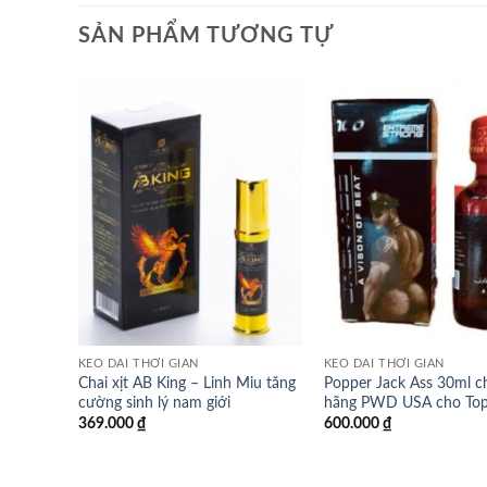
SẢN PHẨM TƯƠNG TỰ
KÉO DÀI THỜI GIAN
KÉO DÀI THỜI GIAN
Chai xịt AB King – Linh Miu tăng
Popper Jack Ass 30ml c
cường sinh lý nam giới
hãng PWD USA cho Top
369.000
₫
600.000
₫