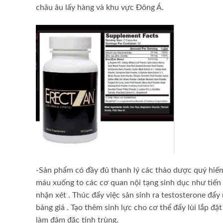
châu âu
lấy hàng
và khu vực Đông Á.
-Sản phẩm có đầy đủ
thanh lý
các thảo dược quý hiếm
máu xuống
to
các cơ quan nội tạng sinh dục như tiến t
nhận xét
. Thúc đẩy việc sản sinh ra testosterone đẩ
bảng giá
. Tạo thêm sinh lực cho cơ thể đẩy lùi
lắp đặ
làm đậm đặc tinh trùng.