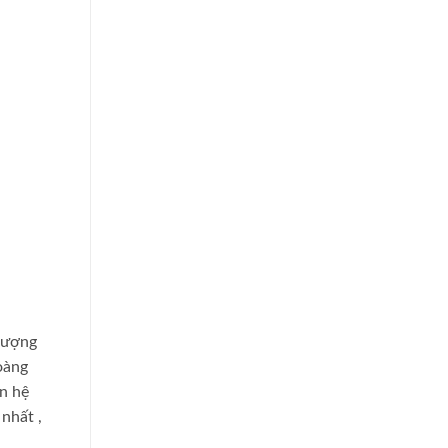
 lượng
hoàng
an hệ
 nhất
,