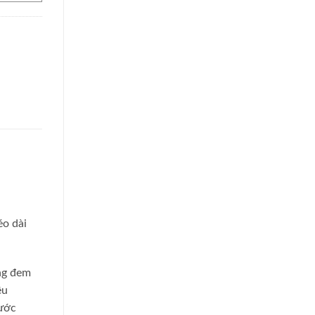
éo dài
ng đem
ệu
ước