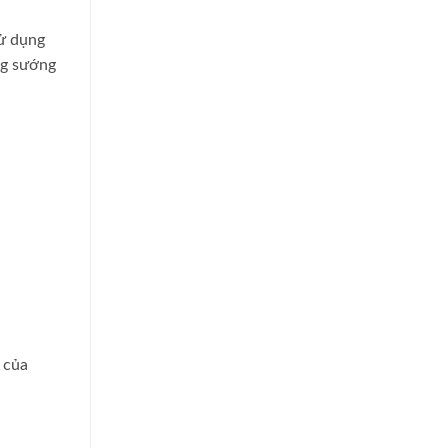
Sử dụng
ng sướng
t
của