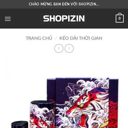
Bỏ
CHÀO MỪNG BẠN ĐẾN VỚI SHOPIZIN...
qua
nội
0
dung
TRANG CHỦ
/
KÉO DÀI THỜI GIAN